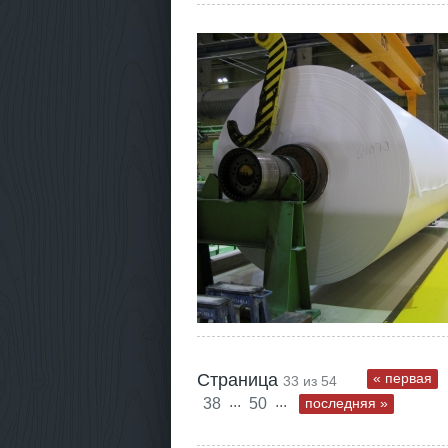
Страница
« первая
33 из 54
...
...
38
50
последняя »