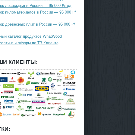
ок лесосырья в России — 95 000 ₽/год
ок пиломатериалов в России — 95 000 ₽/
ок древесных плит в России — 95 000 ₽/
ный каталог продуктов WhatWood
салтинг и обзоры по ТЗ Клиента
ШИ КЛИЕНТЫ:
КИ: