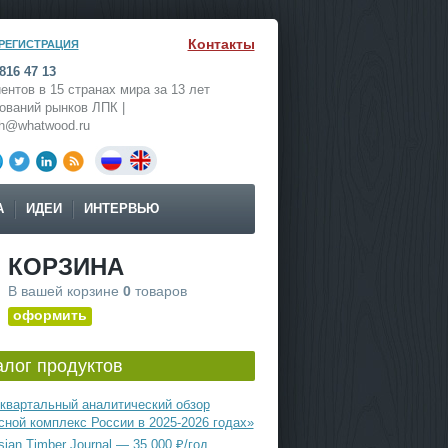
Контакты
РЕГИСТРАЦИЯ
816 47 13
ентов в 15 странах мира за 13 лет
ований рынков ЛПК |
ch@whatwood.ru
А
ИДЕИ
ИНТЕРВЬЮ
КОРЗИНА
В вашей корзине
0
товаров
оформить
алог продуктов
квартальный аналитический обзор
сной комплекс России в 2025-2026 годах»
ian Timber Journal — 35 000 ₽/год