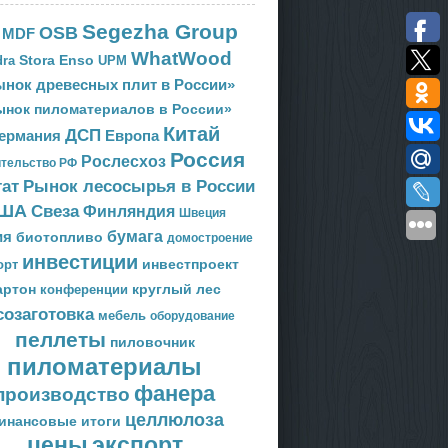
Segezha Group
OSB
MDF
WhatWood
Stora Enso
ra
UPM
нок древесных плит в России»
ынок пиломатериалов в России»
Китай
ДСП
Европа
ермания
Россия
Рослесхоз
тельство РФ
тат
Рынок лесосырья в России
ША
Свеза
Финляндия
Швеция
ия
бумага
биотопливо
домостроение
инвестиции
орт
инвестпроект
артон
круглый лес
конференции
созаготовка
мебель
оборудование
пеллеты
пиловочник
пиломатериалы
фанера
производство
целлюлоза
инансовые итоги
цены
экспорт