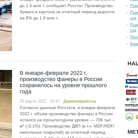
до 1,5 млн т, сообщает Росстат. Производство
Рын
бумаги и картона за отчетный период выросло
Рын
на 8% до 1,8 млн т.
год
Рын
год
Пол
Кон
НА
В январе-феврале 2022 г.
производство фанеры в России
сохранилось на уровне прошлого
года
25 марта 2022 ` 19:47
Деревообработка
Согласно данным Росстата, в январе-феврале
2022 г. объем производства фанеры в России
остался на прошлогоднем уровне — 706 тыс.
м³ (-0,1%). Производство ДВП (в т.ч. MDF/HDF/
МЕТ
напольных покрытий) за отчетный период