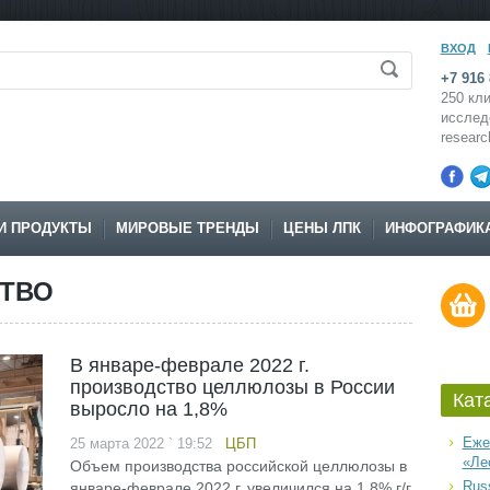
ВХОД
+7 916 
250 кли
исслед
resear
И ПРОДУКТЫ
МИРОВЫЕ ТРЕНДЫ
ЦЕНЫ ЛПК
ИНФОГРАФИК
СТВО
В январе-феврале 2022 г.
производство целлюлозы в России
Кат
выросло на 1,8%
Еже
25 марта 2022 ` 19:52
ЦБП
«Ле
Объем производства российской целлюлозы в
Russ
январе-феврале 2022 г. увеличился на 1,8% г/г