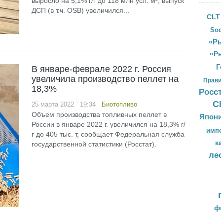
выросло на 5,1% г/г до 118 млн усл. м², выпуск
ДСП (в т.ч. OSB) увеличился...
CLT
Sod
«Ры
«Р
Г
В январе-феврале 2022 г. Россия
увеличила производство пеллет на
Прави
18,3%
Росс
С
25 марта 2022 ` 19:34
Биотопливо
Объем производства топливных пеллет в
Япон
России в январе 2022 г. увеличился на 18,3% г/
имп
г до 405 тыс. т, сообщает Федеральная служба
к
государственной статистики (Росстат).
ле
ф