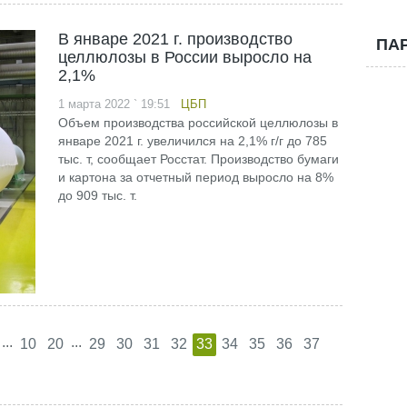
В январе 2021 г. производство
ПА
целлюлозы в России выросло на
2,1%
1 марта 2022 ` 19:51
ЦБП
Объем производства российской целлюлозы в
январе 2021 г. увеличился на 2,1% г/г до 785
тыс. т, сообщает Росстат. Производство бумаги
и картона за отчетный период выросло на 8%
до 909 тыс. т.
...
...
10
20
29
30
31
32
33
34
35
36
37