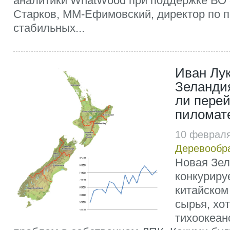
аналитики WhatWood при поддержке ВО
Старков, ММ-Ефимовский, директор по 
стабильных...
Иван Лук
Зеланди
ли перей
пиломат
10 февраля
Деревообр
Новая Зе
конкуриру
китайском
сырья, хот
тихоокеан