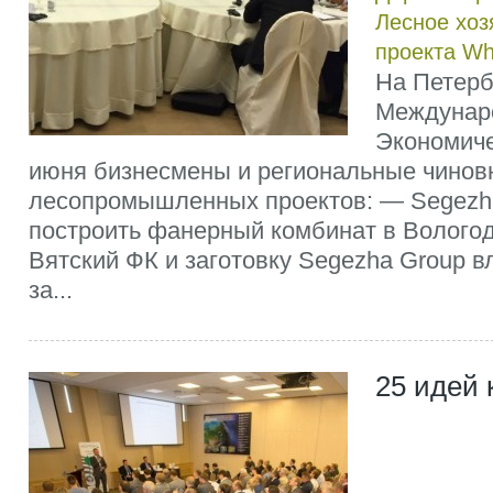
Лесное хоз
проекта W
На Петерб
Междунар
Экономиче
июня бизнесмены и региональные чинов
лесопромышленных проектов: — Segezh
построить фанерный комбинат в Волого
Вятский ФК и заготовку Segezha Group в
за...
25 идей