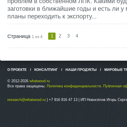
проблем в собственном ЛПК. Какими бу
заготовки в ближайшие годы и есть ли у
планы переходить к экспорту...
Страница
1
2
3
4
1 из 4
О ПРОЕКТЕ
/
КОНСАЛТИНГ
/
НАШИ ПРОДУКТЫ
/
МИРОВЫЕ Т
© 2012-2026
whatwood.ru
Все права защищены.
Политика конфиденциальности
.
Публичная о
research@whatwood.ru
| +7 916 816 47 13 | ИП Новосёлов Игорь Сер