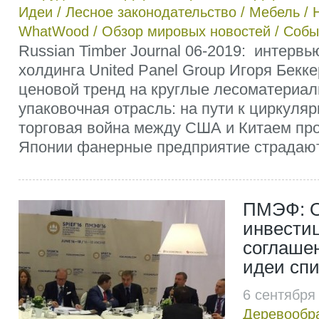
Идеи
/
Лесное законодательство
/
Мебель
/
WhatWood
/
Обзор мировых новостей
/
Собы
Russian Timber Journal 06-2019: интерв
холдинга United Panel Group Игоря Бекк
ценовой тренд на круглые лесоматериал
упаковочная отрасль: на пути к циркуляр
торговая война между США и Китаем пр
Японии фанерные предприятие страдают.
ПМЭФ: О
инвести
соглаше
идеи сп
6 сентября
Деревообр