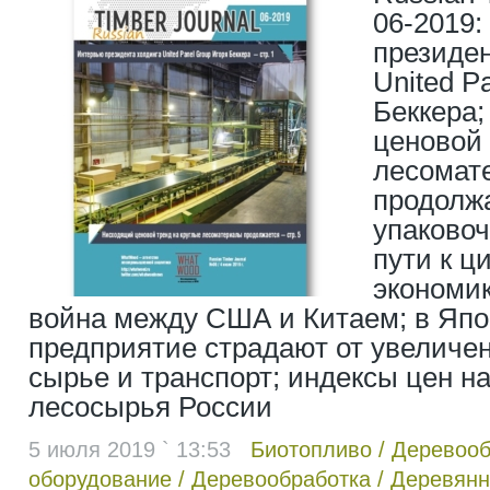
06-2019:
президен
United P
Беккера
ценовой 
лесомат
продолж
упаковоч
пути к ц
экономик
война между США и Китаем; в Яп
предприятие страдают от увеличен
сырье и транспорт; индексы цен н
лесосырья России
5 июля 2019 ` 13:53
Биотопливо
/
Деревоо
оборудование
/
Деревообработка
/
Деревянн