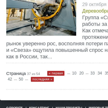
29 октября
Деревообр
Группа «С
работы за 
Как отмеч
протяжени
рынок уверенно рос, восполняя потери па
и «Свеза» ощутила повышенный спрос н
как в России, так...
...
...
Страница
« первая
10
20
33
34
3
37 из 54
...
...
42
50
последняя »