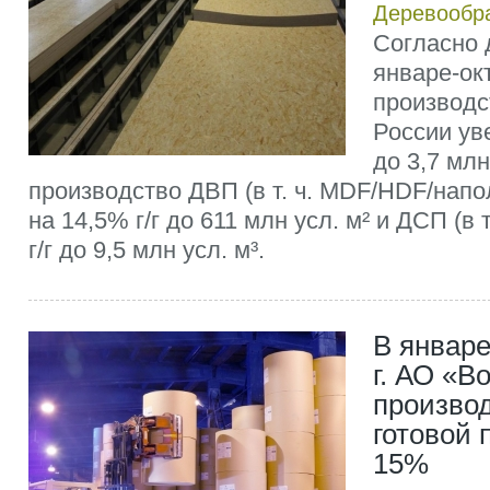
Деревообр
Согласно 
январе-ок
производс
России уве
до 3,7 мл
производство ДВП (в т. ч. MDF/HDF/нап
на 14,5% г/г до 611 млн усл. м² и ДСП (в 
г/г до 9,5 млн усл. м³.
В январе
г. АО «В
производ
готовой 
15%