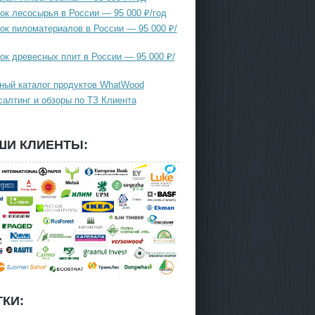
ок лесосырья в России — 95 000 ₽/год
ок пиломатериалов в России — 95 000 ₽/
ок древесных плит в России — 95 000 ₽/
ный каталог продуктов WhatWood
салтинг и обзоры по ТЗ Клиента
ШИ КЛИЕНТЫ:
КИ: