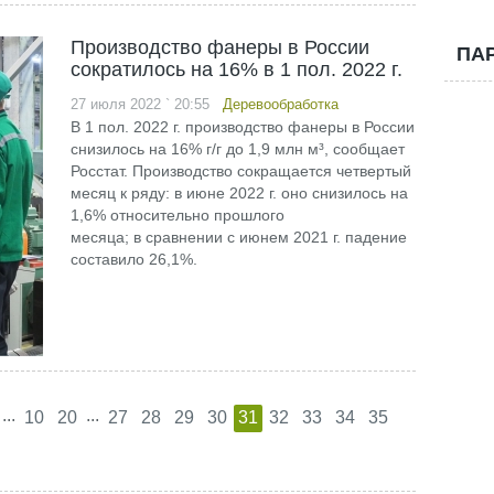
Производство фанеры в России
ПА
сократилось на 16% в 1 пол. 2022 г.
27 июля 2022 ` 20:55
Деревообработка
В 1 пол. 2022 г. производство фанеры в России
снизилось на 16% г/г до 1,9 млн м³, сообщает
Росстат. Производство сокращается четвертый
месяц к ряду: в июне 2022 г. оно снизилось на
1,6% относительно прошлого
месяца; в сравнении с июнем 2021 г. падение
составило 26,1%.
...
...
10
20
27
28
29
30
31
32
33
34
35