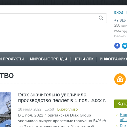
ВХОД
+7 916 
250 кли
исслед
resear
И ПРОДУКТЫ
МИРОВЫЕ ТРЕНДЫ
ЦЕНЫ ЛПК
ИНФОГРАФИК
СТВО
Drax значительно увеличила
производство пеллет в 1 пол. 2022 г.
Кат
28 июля 2022 ` 15:58
Биотопливо
Еже
В 1 пол. 2022 г. британская Drax Group
«Ле
увеличила выпуск древесных гранул на 54% г/г
Russ
до 2 млн метрических тонн. За отчетный