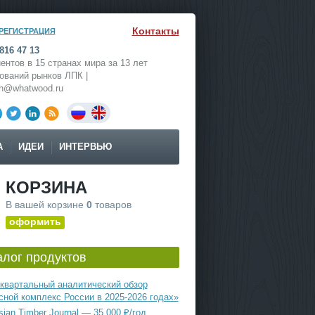
Контакты
РЕГИСТРАЦИЯ
816 47 13
ентов в 15 странах мира за 13 лет
ований рынков ЛПК |
ch@whatwood.ru
А
ИДЕИ
ИНТЕРВЬЮ
КОРЗИНА
В вашей корзине
0
товаров
оформить
алог продуктов
квартальный аналитический обзор
сной комплекс России в 2025-2026 годах»
ian Timber Journal — 35 000 ₽/год