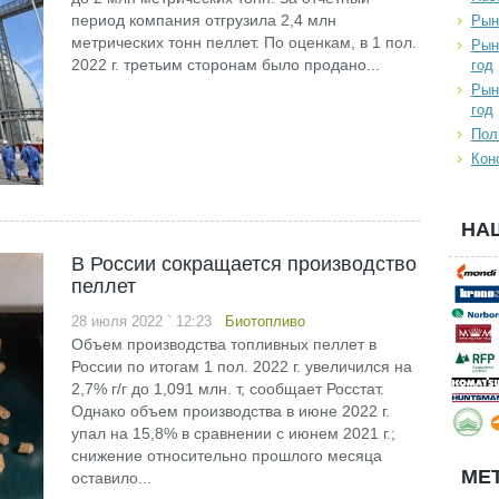
период компания отгрузила 2,4 млн
Рын
метрических тонн пеллет. По оценкам, в 1 пол.
Рын
2022 г. третьим сторонам было продано...
год
Рын
год
Пол
Кон
НА
В России сокращается производство
пеллет
28 июля 2022 ` 12:23
Биотопливо
Объем производства топливных пеллет в
России по итогам 1 пол. 2022 г. увеличился на
2,7% г/г до 1,091 млн. т, сообщает Росстат.
Однако объем производства в июне 2022 г.
упал на 15,8% в сравнении с июнем 2021 г.;
снижение относительно прошлого месяца
МЕТ
оставило...