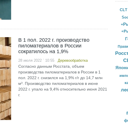
CLT
Sod
«Ры
«Р
Г
В 1 пол. 2022 г. производство
пиломатериалов в России
Прави
сократилось на 1,9%
Росс
С
28 июля 2022 ` 10:55
Деревообработка
Согласно данным Росстата, объем
Япон
производства пиломатериалов в России в 1
имп
пол. 2022 г. снизился на 1,9% г/г до 14,7 млн
к
м³. Производство пиломатериалов в июне
2022 г. упало на 9,4% относительно июня 2021
ле
г.
ф