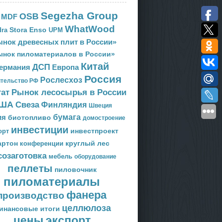
Segezha Group
OSB
MDF
WhatWood
Stora Enso
ra
UPM
нок древесных плит в России»
ынок пиломатериалов в России»
Китай
ДСП
Европа
ермания
Россия
Рослесхоз
тельство РФ
тат
Рынок лесосырья в России
ША
Свеза
Финляндия
Швеция
ия
бумага
биотопливо
домостроение
инвестиции
орт
инвестпроект
артон
круглый лес
конференции
созаготовка
мебель
оборудование
пеллеты
пиловочник
пиломатериалы
фанера
производство
целлюлоза
инансовые итоги
цены
экспорт