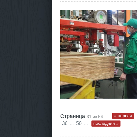
Страница
« первая
31 из 54
...
...
36
50
последняя »