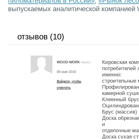
пиломатериалов в России»
,
«Рынок лесо
выпускаемых аналитической компанией
отзывов (10)
Кировская ком
WOOD-WORK
пишет:
потребителей 
06 мая 2016
именно:
строительные 
Войдите, чтобы
Профилирован
ответить
камерной сушк
Клеенный бру
Оцилиндрован
Брус (массив)
Доска обрезна
и
отделочные м
Доска сухая ст