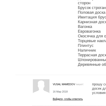
сторон
Брусок строга
Половая доска
Имитация бру
Карнизная дос
Вагонка
Евровагонка
Окосячка для 
Торцевые накл
Плинтус
Наличник
Террасная дос
Шпонированны
Деревянные о
прошу с
VUSAL MAMEDOV
пишет:
досек дл
16 Мар 2018
условия
Войдите, чтобы ответить