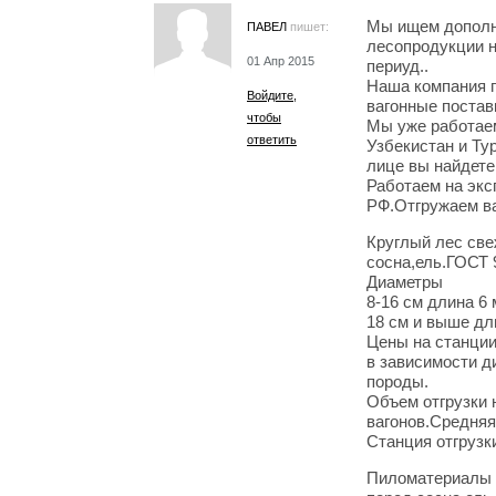
Мы ищем дополн
ПАВЕЛ
пишет:
лесопродукции н
01 Апр 2015
периуд..
Наша компания 
Войдите,
вагонные постав
чтобы
Мы уже работаем
ответить
Узбекистан и Ту
лице вы найдете
Работаем на экс
РФ.Отгружаем в
Круглый лес све
сосна,ель.ГОСТ 9
Диаметры
8-16 см длина 6 
18 см и выше дл
Цены на станции
в зависимости д
породы.
Объем отгрузки 
вагонов.Средняя 
Станция отгруз
Пиломатериалы 