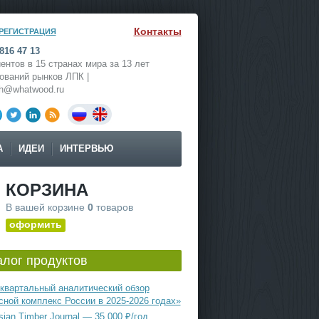
Контакты
РЕГИСТРАЦИЯ
816 47 13
ентов в 15 странах мира за 13 лет
ований рынков ЛПК |
ch@whatwood.ru
А
ИДЕИ
ИНТЕРВЬЮ
КОРЗИНА
В вашей корзине
0
товаров
оформить
алог продуктов
квартальный аналитический обзор
сной комплекс России в 2025-2026 годах»
ian Timber Journal — 35 000 ₽/год