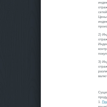
индек
отраж
сетей
Цены 
индек
произ
2) Ин
отраж
Инде
контр
покуп
3) Ин
отраж
разли
валют
Суще
проду
1.
Пр
ваше