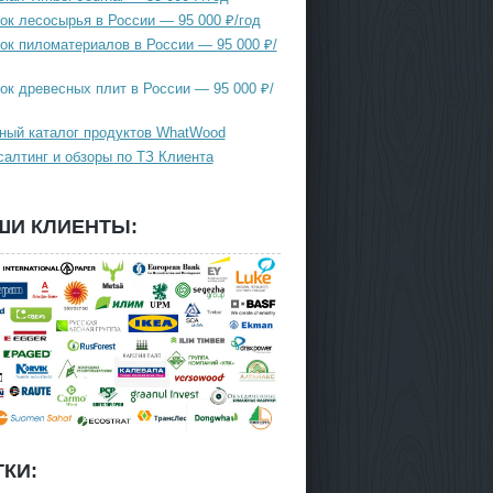
ок лесосырья в России — 95 000 ₽/год
ок пиломатериалов в России — 95 000 ₽/
ок древесных плит в России — 95 000 ₽/
ный каталог продуктов WhatWood
салтинг и обзоры по ТЗ Клиента
ШИ КЛИЕНТЫ:
КИ: