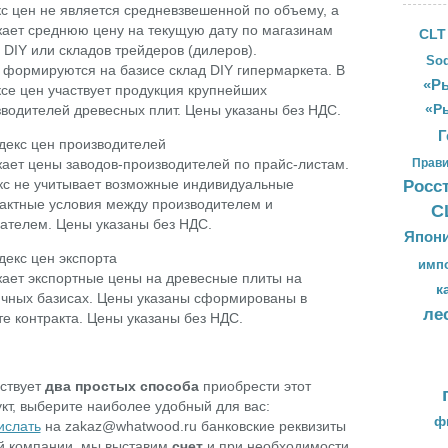
с цен не является средневзвешенной по объему, а
ает среднюю цену на текущую дату по магазинам
CLT
 DIY или складов трейдеров (дилеров).
Sod
формируются на базисе склад DIY гипермаркета. В
«Ры
се цен участвует продукция крупнейших
водителей древесных плит. Цены указаны без НДС.
«Р
Г
декс цен производителей
ает цены заводов-производителей по прайс-листам.
Прави
кс не учитывает возможные индивидуальные
Росс
актные условия между производителем и
С
ателем. Цены указаны без НДС.
Япон
декс цен экспорта
имп
ает экспортные цены на древесные плиты на
к
чных базисах. Цены указаны сформированы в
ле
е контракта. Цены указаны без НДС.
ствует
два простых способа
приобрести этот
кт, выберите наиболее удобный для вас:
ф
ислать
на zakaz@whatwood.ru банковские реквизиты
й компании, мы выставим
счет
и при необходимости