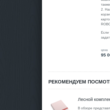
такж
2. На
корзи
карто
ROBO
Если 
задат
цена
95 0
РЕКОМЕНДУЕМ ПОСМОТ
Лесной комплек
В обзоре представ