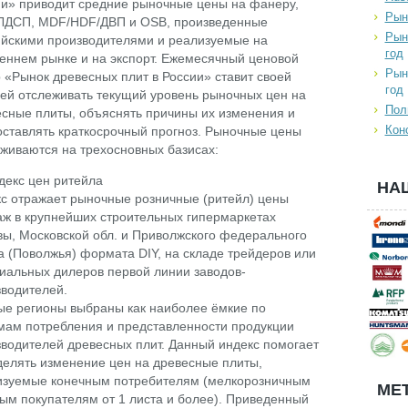
и» приводит средние рыночные цены на фанеру,
Рын
ЛДСП, MDF/HDF/ДВП и OSB, произведенные
Рын
ийскими производителями и реализуемые на
год
еннем рынке и на экспорт. Ежемесячный ценовой
Рын
 «Рынок древесных плит в России» ставит своей
год
ей отслеживать текущий уровень рыночных цен на
Пол
сные плиты, объяснять причины их изменения и
Кон
ставлять краткосрочный прогноз. Рыночные цены
живаются на трехосновных базисах:
декс цен ритейла
НА
с отражает рыночные розничные (ритейл) цены
ж в крупнейших строительных гипермаркетах
ы, Московской обл. и Приволжского федерального
а (Поволжья) формата DIY, на складе трейдеров или
альных дилеров первой линии заводов-
водителей.
е регионы выбраны как наиболее ёмкие по
ам потребления и представленности продукции
водителей древесных плит. Данный индекс помогает
елять изменение цен на древесные плиты,
изуемые конечным потребителям (мелкорозничным
МЕТ
ым покупателям от 1 листа и более). Приведенный