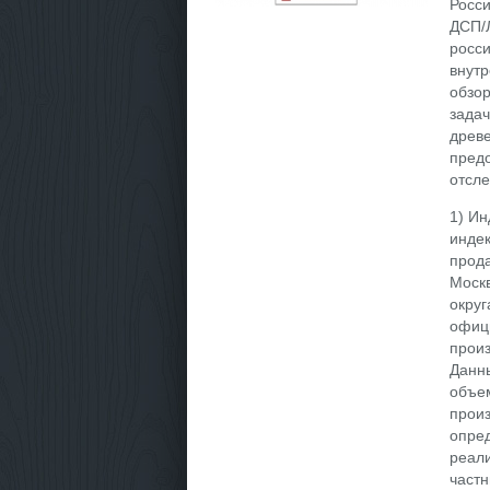
Росси
ДСП/
росс
внутр
обзор
задач
древе
предо
отсле
1) Ин
индек
прода
Москв
округ
офици
произ
Данны
объем
произ
опред
реал
частн