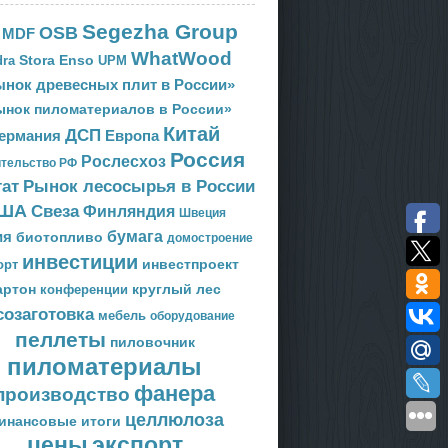
Segezha Group
OSB
MDF
WhatWood
Stora Enso
ra
UPM
нок древесных плит в России»
ынок пиломатериалов в России»
Китай
ДСП
Европа
ермания
Россия
Рослесхоз
тельство РФ
тат
Рынок лесосырья в России
ША
Свеза
Финляндия
Швеция
ия
бумага
биотопливо
домостроение
инвестиции
орт
инвестпроект
артон
круглый лес
конференции
созаготовка
мебель
оборудование
пеллеты
пиловочник
пиломатериалы
фанера
производство
целлюлоза
инансовые итоги
цены
экспорт