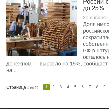
России 
до 25%
30 января 
Доля импо
российском
сократила
собственн
РФ в нату
осталось н
денежном — выросло на 15%, сообщает
на...
Страница
1
2
3
4
5
6
7
8
9
1 из 20