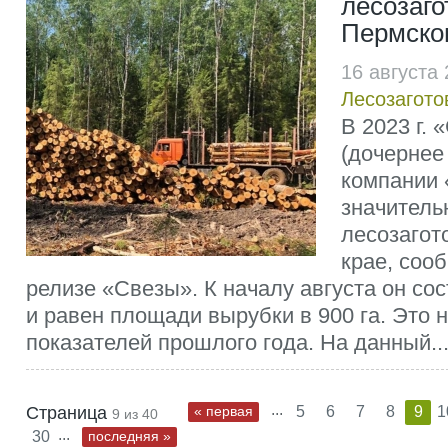
лесозаго
Пермско
16 августа
Лесозагото
В 2023 г. 
(дочернее
компании 
значитель
лесозагот
крае, соо
релизе «Свезы». К началу августа он сос
и равен площади вырубки в 900 га. Это
показателей прошлого года. На данный..
...
Страница
« первая
5
6
7
8
9
1
9 из 40
...
30
последняя »