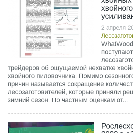
хвойных
хвойного
усилива
2 апреля 2
Лесозагото
WhatWood 
поступают
лесозагот
трейдеров об ощущаемой нехватке хвой
хвойного пиловочника. Помимо сезонног
причин называется сокращение количес
лесозаготовителей, которые приняли ре
зимний сезон. По частным оценкам от...
Рослесхо