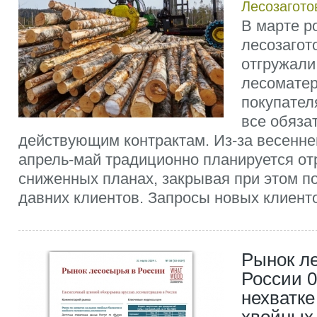
Лесозагото
В марте р
лесозагот
отгружали
лесомате
покупател
все обяза
действующим контрактам. Из-за весенне
апрель-май традиционно планируется от
сниженных планах, закрывая при этом п
давних клиентов. Запросы новых клиентов
Рынок л
России 0
нехватке