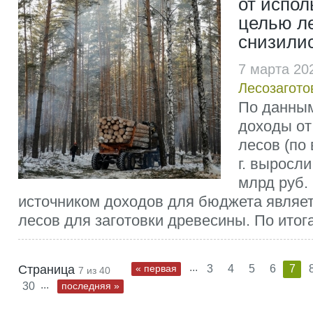
от испол
целью ле
снизили
7 марта 20
Лесозагото
По данным
доходы от
лесов (по
г. выросли
млрд руб
источником доходов для бюджета являе
лесов для заготовки древесины. По итогам
...
Страница
« первая
3
4
5
6
7
7 из 40
...
30
последняя »