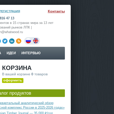
Контакты
РЕГИСТРАЦИЯ
816 47 13
ентов в 15 странах мира за 13 лет
ований рынков ЛПК |
ch@whatwood.ru
А
ИДЕИ
ИНТЕРВЬЮ
КОРЗИНА
В вашей корзине
0
товаров
оформить
алог продуктов
квартальный аналитический обзор
сной комплекс России в 2025-2026 годах»
ian Timber Journal — 35 000 ₽/год