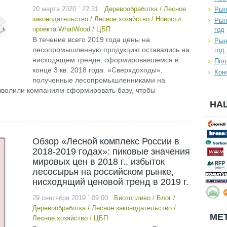
20 марта 2020 ` 22:31
Деревообработка
/
Лесное
Рын
законодательство
/
Лесное хозяйство
/
Новости
Рын
проекта WhatWood
/
ЦБП
год
В течение всего 2019 года цены на
Рын
лесопромышленную продукцию оставались на
год
нисходящем тренде, сформировавшемся в
Пол
конце 3 кв. 2018 года. «Сверхдоходы»,
Кон
полученные лесопромышленниками на
позволили компаниям сформировать базу, чтобы
НА
Обзор «Лесной комплекс России в
2018-2019 годах»: пиковые значения
мировых цен в 2018 г., избыток
лесосырья на российском рынке,
нисходящий ценовой тренд в 2019 г.
29 сентября 2019 ` 09:00
Биотопливо
/
Блог
/
Деревообработка
/
Лесное законодательство
/
МЕТ
Лесное хозяйство
/
ЦБП