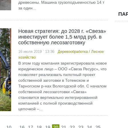
древесины. Машина грузоподъемностью 14 т
за один...
ПА
Новая стратегия: до 2028 г. «Свеза»
инвестирует более 1,5 млрд руб. в
собственную лесозаготовку
16 июля 2019 ` 13:36
Деревообработка
/
Лесное
хозяйство
В этом году компания зарегистрировала новое
юридическое лицо – ООО «Свеза Ресурс», что
позволяет реализовать пилотный проект
собственной заготовки в Тотемском и
Тарногском р-нах Вологодской обл. С началом
собственной лесозаготовки «Свеза»
становится вертикально интегрированной
компанией с полной производственной
цепочкой –...
...
...
...
10
16
17
18
19
20
21
22
23
24
25