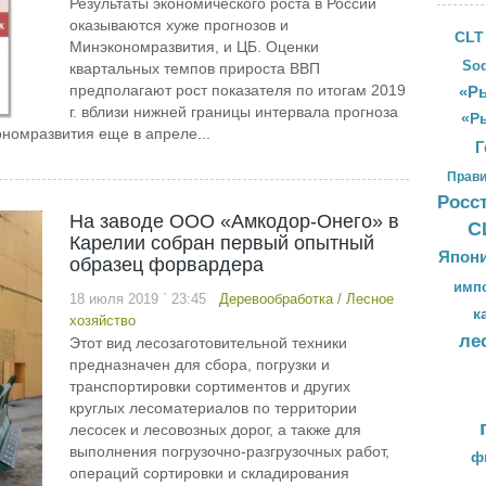
Результаты экономического роста в России
оказываются хуже прогнозов и
CLT
Минэкономразвития, и ЦБ. Оценки
Sod
квартальных темпов прироста ВВП
предполагают рост показателя по итогам 2019
«Ры
г. вблизи нижней границы интервала прогноза
«Р
ономразвития еще в апреле...
Г
Прави
Росс
На заводе ООО «Амкодор-Онего» в
С
Карелии собран первый опытный
Япон
образец форвардера
имп
18 июля 2019 ` 23:45
Деревообработка
/
Лесное
к
хозяйство
ле
Этот вид лесозаготовительной техники
предназначен для сбора, погрузки и
транспортировки сортиментов и других
круглых лесоматериалов по территории
лесосек и лесовозных дорог, а также для
выполнения погрузочно-разгрузочных работ,
ф
операций сортировки и складирования