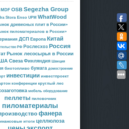
Segezha Group
OSB
MDF
WhatWood
Stora Enso
ra
UPM
нок древесных плит в России»
ынок пиломатериалов в России»
Китай
ДСП
Европа
ермания
Россия
Рослесхоз
тельство РФ
тат
Рынок лесосырья в России
ША
Свеза
Финляндия
Швеция
ия
бумага
биотопливо
домостроение
инвестиции
орт
инвестпроект
артон
круглый лес
конференции
созаготовка
мебель
оборудование
пеллеты
пиловочник
пиломатериалы
фанера
производство
целлюлоза
инансовые итоги
цены
экспорт