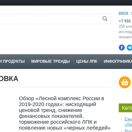
ВХОД
+7 916 
250 кли
исслед
resear
И ПРОДУКТЫ
МИРОВЫЕ ТРЕНДЫ
ЦЕНЫ ЛПК
ИНФОГРАФИК
ОВКА
Обзор «Лесной комплекс России в
2019-2020 годах»: нисходящий
Кат
ценовой тренд, снижение
финансовых показателей,
Еже
торможение российского ЛПК и
«Ле
появление новых «черных лебедей»
Russ