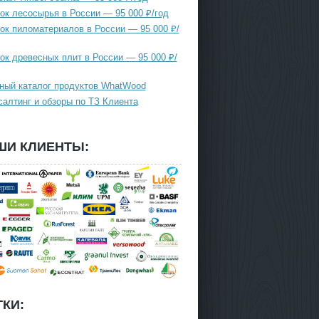
ок лесосырья в России — 95 000 ₽/год
ок пиломатериалов в России — 95 000 ₽/
ок древесных плит в России — 95 000 ₽/
ный каталог продуктов WhatWood
салтинг и обзоры по ТЗ Клиента
ШИ КЛИЕНТЫ:
КИ: