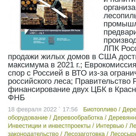
организ
лесопил
промышл
предвар
произво
ЛПК Росс
продажи жилых домов в США дости
максимума в 2021 г.; Еврокомисси
спор с Россией в ВТО из-за ограни
российского леса; Правительство 
финансирование двух ЦБК в Красн
ФНБ
18 февраля 2022 ` 17:56
Биотопливо
/
Дер
оборудование
/
Деревообработка
/
Деревянн
Инвестиции и инвестпроекты
/
Интервью
/
Л
законодательство
/
Лесозаготовка
/
Лесосыр