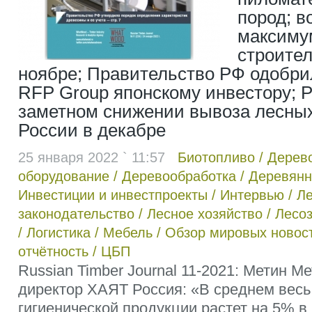
пород; 
максиму
строите
ноябре; Правительство РФ одобри
RFP Group японскому инвестору; 
заметном снижении вывоза лесных
России в декабре
25 января 2022 ` 11:57
Биотопливо
/
Дерев
оборудование
/
Деревообработка
/
Деревянн
Инвестиции и инвестпроекты
/
Интервью
/
Л
законодательство
/
Лесное хозяйство
/
Лесоз
/
Логистика
/
Мебель
/
Обзор мировых новос
отчётность
/
ЦБП
Russian Timber Journal 11-2021: Метин М
директор ХАЯТ Россия: «В среднем весь
гигиенической продукции растет на 5% 