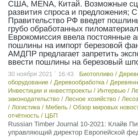
США, MENA, Китай. Возможные сц
развития спроса и предложения; С 
Правительство РФ введет пошлины
грубо обработанных пиломатериал
Еврокомиссия ввела постоянные 
пошлины на импорт березовой фан
АМДПР предлагает запретить эксп
ввести пошлины на березовый шп
30 ноября 2021 ` 16:43
Биотопливо
/
Дерев
оборудование
/
Деревообработка
/
Деревянн
Инвестиции и инвестпроекты
/
Интервью
/
Л
законодательство
/
Лесное хозяйство
/
Лесоз
/
Логистика
/
Мебель
/
Обзор мировых новос
отчётность
/
ЦБП
Russian Timber Journal 10-2021: Клайв П
управляющий директор Европейской фе