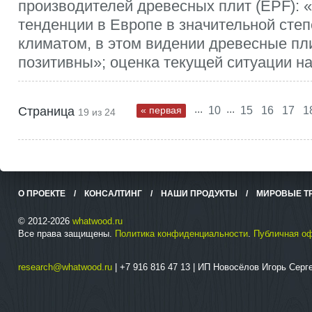
производителей древесных плит (EPF): 
тенденции в Европе в значительной степ
климатом, в этом видении древесные пл
позитивны»; оценка текущей ситуации на.
...
...
Страница
« первая
10
15
16
17
1
19 из 24
О ПРОЕКТЕ
/
КОНСАЛТИНГ
/
НАШИ ПРОДУКТЫ
/
МИРОВЫЕ Т
© 2012-2026
whatwood.ru
Все права защищены.
Политика конфиденциальности
.
Публичная о
research@whatwood.ru
| +7 916 816 47 13 | ИП Новосёлов Игорь Сер