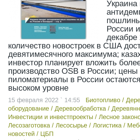
Украина
антидем
пошлины
России и
декабре 
количество новостроек в США дос
девятимесячного максимума; каза
инвестор планирует вложить более
производство OSB в России; цены
пиломатериалы в России остаются
высоком уровне
15 февраля 2022 ` 14:55
Биотопливо
/
Дер
оборудование
/
Деревообработка
/
Деревянн
Инвестиции и инвестпроекты
/
Лесное закон
Лесозаготовка
/
Лесосырье
/
Логистика
/
Меб
новостей
/
ЦБП