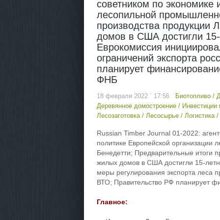
советником по экономике 
лесопильной промышленно
производства продукции Л
домов в США достигли 15-л
Еврокомиссия инициировал
ограничений экспорта рос
планирует финансирование
ФНБ
18 февраля 2022 ` 17:56
Биотопливо
/
Д
Деревянное домостроение
/
Инвестиции 
Лесозаготовка
/
Лесосырье
/
Логистика
Russian Timber Journal 01-2022: аге
политике Европейской организации 
Бенедетти; Предварительные итоги пр
жилых домов в США достигли 15-летне
меры регулирования экспорта леса 
ВТО; Правительство РФ планирует ф
Главное: