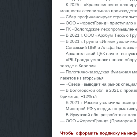
— К 2025 г. «Краслесинвест» планируе
мощности лесопильного производства 
— Сбер профинансирует строительст
— ООО «ФорестГранд» приступило к 
— ГК «Вологодские лесопромышленник
— В 2021 г. ООО «Архбум Тиссью Гру
— В 2021 г. Группа «Илим» увеличил
— Сегежский ЦБК и Альфа-Банк закл
— Архангельский ЦБК начнет выпуск 
— «РК-Гранд» установит новое обор
заводе в Карелии
— Полотняно-заводская бумажная ман
пакетов из вторсырья
— «Свеза» выводит на рынок специа
— В Вологодской обл. в 2021 г. произв
брикетов, +12% г/г
— В 2021 г. Россия увеличила экспор
— Минстрой РФ утвердил нормативную
— В Иркутской обл. разработают пла
— ООО «ФорестГранд» (Приморский кр
Чтобы оформить подписку на инфо