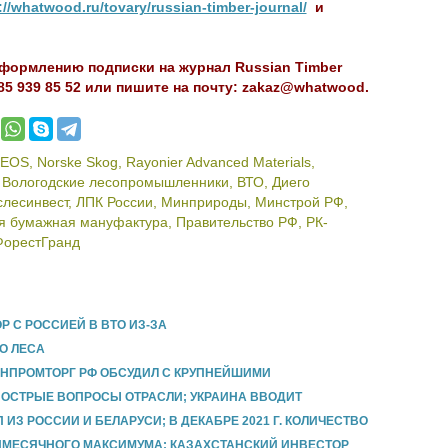
://whatwood.ru/tovary/russian-timber-journal/
и
оформлению подписки на журнал Russian Timber
985 939 85 52 или пишите на почту: zakaz@whatwood.
EOS
,
Norske Skog
,
Rayonier Advanced Materials
,
,
Вологодские лесопромышленники
,
ВТО
,
Диего
слесинвест
,
ЛПК России
,
Минприроды
,
Минстрой РФ
,
я бумажная мануфактура
,
Правительство РФ
,
РК-
ФорестГранд
 С РОССИЕЙ В ВТО ИЗ-ЗА
О ЛЕСА
МИНПРОМТОРГ РФ ОБСУДИЛ С КРУПНЕЙШИМИ
ОСТРЫЕ ВОПРОСЫ ОТРАСЛИ; УКРАИНА ВВОДИТ
З РОССИИ И БЕЛАРУСИ; В ДЕКАБРЕ 2021 Г. КОЛИЧЕСТВО
ИМЕСЯЧНОГО МАКСИМУМА; КАЗАХСТАНСКИЙ ИНВЕСТОР