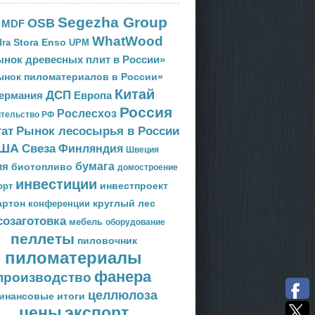
Segezha Group
OSB
MDF
WhatWood
Stora Enso
ra
UPM
нок древесных плит в России»
ынок пиломатериалов в России»
Китай
ДСП
Европа
ермания
Россия
Рослесхоз
тельство РФ
тат
Рынок лесосырья в России
ША
Свеза
Финляндия
Швеция
ия
бумага
биотопливо
домостроение
инвестиции
орт
инвестпроект
артон
круглый лес
конференции
созаготовка
мебель
оборудование
пеллеты
пиловочник
пиломатериалы
фанера
производство
целлюлоза
инансовые итоги
цены
экспорт