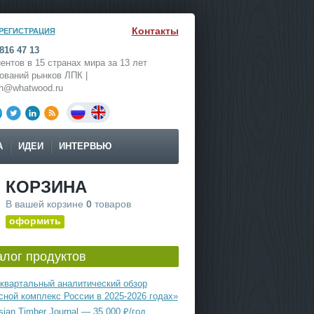
Контакты
РЕГИСТРАЦИЯ
816 47 13
ентов в 15 странах мира за 13 лет
ований рынков ЛПК |
ch@whatwood.ru
А
ИДЕИ
ИНТЕРВЬЮ
КОРЗИНА
В вашей корзине
0
товаров
оформить
алог продуктов
квартальный аналитический обзор
сной комплекс России в 2025-2026 годах»
ian Timber Journal — 35 000 ₽/год