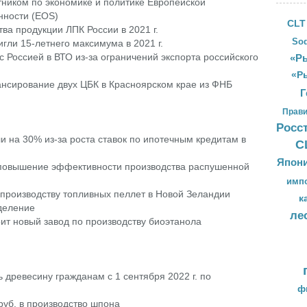
тником по экономике и политике Европейской
нности (EOS)
CLT
ва продукции ЛПК России в 2021 г.
Sod
ли 15-летнего максимума в 2021 г.
 Россией в ВТО из-за ограничений экспорта российского
«Ры
«Р
нсирование двух ЦБК в Красноярском крае из ФНБ
Г
Прави
Росс
на 30% из-за роста ставок по ипотечным кредитам в
С
Япон
в повышение эффективности производства распушенной
имп
производству топливных пеллет в Новой Зеландии
к
деление
ле
оит новый завод по производству биоэтанола
древесину гражданам с 1 сентября 2022 г. по
ф
руб. в производство шпона