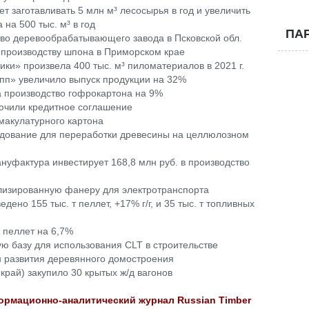
т заготавливать 5 млн м³ лесосырья в год и увеличить
на 500 тыс. м³ в год
ПА
во деревообрабатывающего завода в Псковской обл.
производству шпона в Приморском крае
и» произвела 400 тыс. м³ пиломатериалов в 2021 г.
пп» увеличило выпуск продукции на 32%
а производство гофрокартона на 9%
ючили кредитное соглашение
макулатурного картона
удование для переработки древесины на целлюлозном
уфактура инвестирует 168,8 млн руб. в производство
лизированную фанеру для электротранспорта
едено 155 тыс. т пеллет, +17% г/г, и 35 тыс. т топливных
т пеллет на 6,7%
 базу для использования CLT в строительстве
н развития деревянного домостроения
ай) закупило 30 крытых ж/д вагонов
рмационно-аналитический журнал Russian Timber