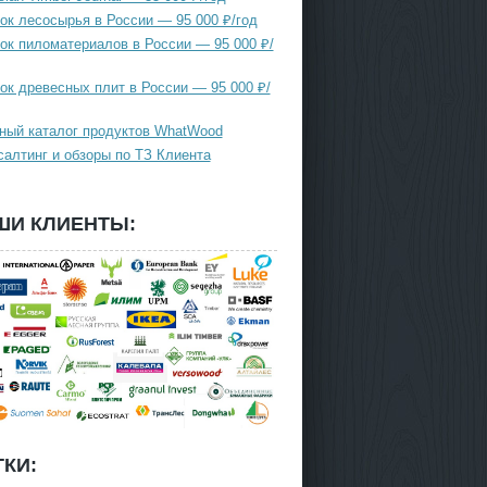
ок лесосырья в России — 95 000 ₽/год
ок пиломатериалов в России — 95 000 ₽/
ок древесных плит в России — 95 000 ₽/
ный каталог продуктов WhatWood
салтинг и обзоры по ТЗ Клиента
ШИ КЛИЕНТЫ:
КИ: