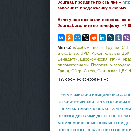
Journal, пройдите по ссылке –
http
заполните предложенную форму.
Если у вас возникли вопросы по 
Journal, звоните по телефону: +7 
Метки:
«Архбум Тиссью Групп»
,
CLT
,
Stora Enso
,
UPM
,
Архангельский ЦБК
Бенедетти
,
Еврокомиссия
,
Илим
,
Кра
пиломатериалы
,
Полотняно-заводска
Гранд
,
Сбер
,
Свеза
,
Сегежский ЦБК
,
ТАКЖЕ В СЮЖЕТЕ:
ЕВРОКОМИССИЯ ИНИЦИИРОВАЛА СПОР
ОГРАНИЧЕНИЙ ЭКСПОРТА РОССИЙСКОГ
RUSSIAN TIMBER JOURNAL 12-2021: 
ПРОИЗВОДИТЕЛЯМИ ДРЕВЕСНЫХ ПЛИТ 
АНТИДЕМПИНГОВЫЕ ПОШЛИНЫ НА ДСП И
НОВОСТРОЕК В США ДОСТИГЛО ДЕВЯТ