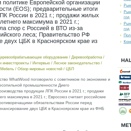
и политике Европейской организации
Рын
сти (EOS); предварительные итоги
Рын
ПК России в 2021 г.; продажи жилых
год
етнего максимума в 2021 г.;
Рын
а спор с Россией в ВТО из-за
год
сийского леса; Правительство РФ
Пол
 двух ЦБК в Красноярском крае из
Кон
еревообрабатывающее оборудование
/
Деревообработка
/
НА
и инвестпроекты
/
Интервью
/
Лесное законодательство
/
/
Мебель
/
Обзор мировых новостей
/
ЦБП
нтство WhatWood поговорило с советником по экономике и
лесопильной промышленности Диего
оизводства продукции ЛПК России в 2021 г.; продажи
го максимума в 2021 г.; Евросоюз считает российские
противоречащими обязательствам России перед
инансирование двух ЦБК в Красноярском крае из ФНБ
МЕТ