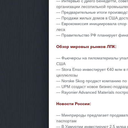
— Интервью с Диего Бенедетти, сове
организации лесопильной промышле
— Предварительные итоги производст
— Продажи жилых домов в США достиг
— Еврокомиссия инициировала спор с
леса
— Правительство РФ планирует фина
Обзор мировых рынков ЛПК:
— Фьючерсы на пиломатериалы упали 
США
— Stora Enso инвестирует €40 млн 
целлюлозы
— Norske Skog продаст компанию по 
— UPM создаст новое бизнес-подраз
— Rayonier Advanced Materials постр
Новости России:
— Минприроды предлагает продавать 
паспортам
— В Удмуртии инвестируют 2,5 млрд 