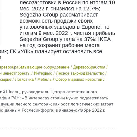
лесозаготовки в России по итогам 10
мес. 2022 г. снизился на 12,7%;
Segezha Group рассматривает
возможность продажи своих
упаковочных заводов в Европе; по
итогам 9 мес. 2022 г. чистая прибыль
Segezha Group упала на 37%; IKEA
на год сохранит рабочие места
ик; ГК «УЛК» планирует остановить все
а
еревообрабатывающее оборудование
/
Деревообработка
/
и инвестпроекты
/
Интервью
/
Лесное законодательство
/
сырье
/
Логистика
/
Мебель
/
Обзор мировых новостей
/
ений Шварц, руководитель Центра ответственного
афии РАН: «В интересах страны нужно поддерживать
укции лесного сектора»; как рост логистических затрат
по данным Рослесинфорга, в январе-октябре 2022 г.