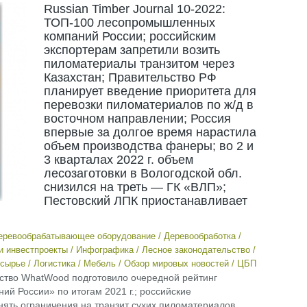
Russian Timber Journal 10-2022:
ТОП-100 лесопромышленных
компаний России; российским
экспортерам запретили возить
пиломатериалы транзитом через
Казахстан; Правительство РФ
планирует введение приоритета для
перевозки пиломатериалов по ж/д в
восточном направлении; Россия
впервые за долгое время нарастила
объем производства фанеры; во 2 и
3 кварталах 2022 г. объем
лесозаготовки в Вологодской обл.
снизился на треть — ГК «ВЛП»;
Пестовский ЛПК приостанавливает
еревообрабатывающее оборудование
/
Деревообработка
/
и инвестпроекты
/
Инфографика
/
Лесное законодательство
/
сырье
/
Логистика
/
Мебель
/
Обзор мировых новостей
/
ЦБП
нтство WhatWood подготовило очередной рейтинг
 России» по итогам 2021 г.; российские
ять ограничения на транзит сухих пиломатериалов