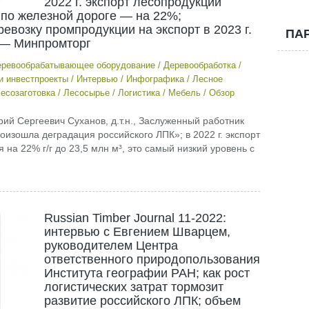
2022 г. экспорт лесопродукции
 по железной дороге — на 22%;
евозку промпродукции на экспорт в 2023 г.
ПА
. — Минпромторг
ревообрабатывающее оборудование
/
Деревообработка
/
и инвестпроекты
/
Интервью
/
Инфографика
/
Лесное
есозаготовка
/
Лесосырье
/
Логистика
/
Мебель
/
Обзор
рий Сергеевич Суханов, д.т.н., Заслуженный работник
изошла деградация российского ЛПК»; в 2022 г. экспорт
на 22% г/г до 23,5 млн м³, это самый низкий уровень с
Russian Timber Journal 11-2022:
интервью с Евгением Шварцем,
руководителем Центра
ответственного природопользования
Института географии РАН; как рост
логистических затрат тормозит
развитие российского ЛПК; объем