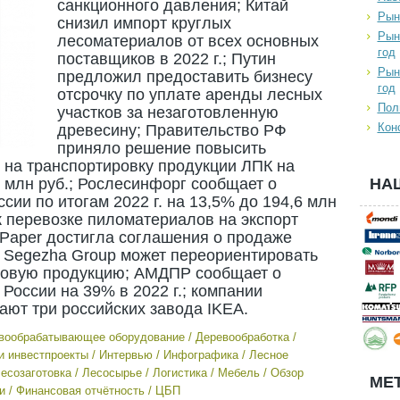
санкционного давления; Китай
Рын
снизил импорт круглых
Рын
лесоматериалов от всех основных
год
поставщиков в 2022 г.; Путин
Рын
предложил предоставить бизнесу
год
отсрочку по уплате аренды лесных
Пол
участков за незаготовленную
Кон
древесину; Правительство РФ
приняло решение повысить
 на транспортировку продукции ЛПК на
0 млн руб.; Рослесинфорг сообщает о
НА
сии по итогам 2022 г. на 13,5% до 194,6 млн
 перевозке пиломатериалов на экспорт
al Paper достигла соглашения о продаже
; Segezha Group может переориентировать
новую продукцию; АМДПР сообщает о
России на 39% в 2022 г.; компании
ают три российских завода IKEA.
вообрабатывающее оборудование
/
Деревообработка
/
и инвестпроекты
/
Интервью
/
Инфографика
/
Лесное
есозаготовка
/
Лесосырье
/
Логистика
/
Мебель
/
Обзор
МЕТ
и
/
Финансовая отчётность
/
ЦБП