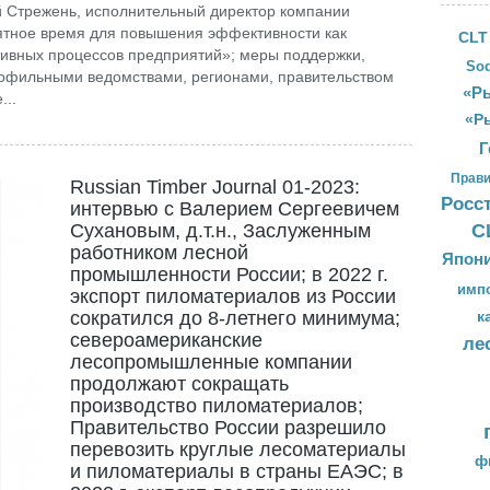
ий Стрежень, исполнительный директор компании
ятное время для повышения эффективности как
CLT
тивных процессов предприятий»; меры поддержки,
Sod
рофильными ведомствами, регионами, правительством
«Ры
...
«Р
Г
Прави
Russian Timber Journal 01-2023:
Росс
интервью с Валерием Сергеевичем
Сухановым, д.т.н., Заслуженным
С
работником лесной
Япон
промышленности России; в 2022 г.
имп
экспорт пиломатериалов из России
сократился до 8-летнего минимума;
к
североамериканские
ле
лесопромышленные компании
продолжают сокращать
производство пиломатериалов;
Правительство России разрешило
перевозить круглые лесоматериалы
ф
и пиломатериалы в страны ЕАЭС; в