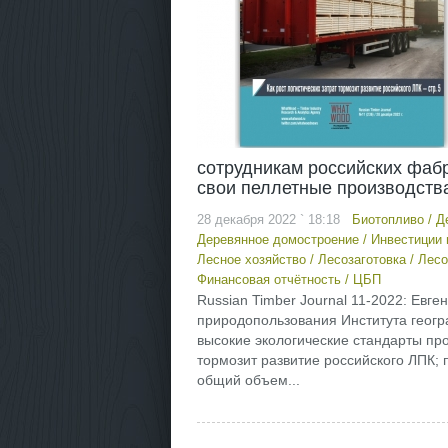
сотрудникам российских фабр
свои пеллетные производств
28 декабря 2022 ` 18:18
Биотопливо
/
Д
Деревянное домостроение
/
Инвестиции 
Лесное хозяйство
/
Лесозаготовка
/
Лесо
Финансовая отчётность
/
ЦБП
Russian Timber Journal 11-2022: Евг
природопользования Института геогр
высокие экологические стандарты прод
тормозит развитие российского ЛПК; 
общий объем...