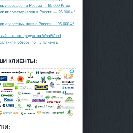
ок лесосырья в России — 95 000 ₽/год
ок пиломатериалов в России — 95 000 ₽/
ок древесных плит в России — 95 000 ₽/
ный каталог продуктов WhatWood
салтинг и обзоры по ТЗ Клиента
ШИ КЛИЕНТЫ:
КИ: