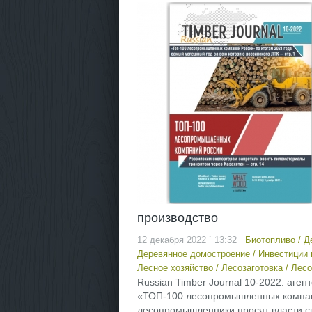
производство
12 декабря 2022 ` 13:32
Биотопливо
/
Д
Деревянное домостроение
/
Инвестиции 
Лесное хозяйство
/
Лесозаготовка
/
Лесо
Russian Timber Journal 10-2022: аге
«ТОП-100 лесопромышленных компаний
лесопромышленники просят власти сн