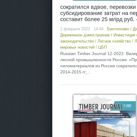
сократился вдвое, перевозки
субсидирование затрат на пер
составит более 25 млрд руб
2 февраля 2023 ` 14:44
Биотопливо
/
Де
Деревянное домостроение
/
Инвестиции 
законодательство
/
Лесное хозяйство
/
Л
мировых новостей
/
ЦБП
Russian Timber Journal 12-2022: Вале
лесной промышленности России: «Про
пиломатериалов из России сократился 
2014-2015 гг;...