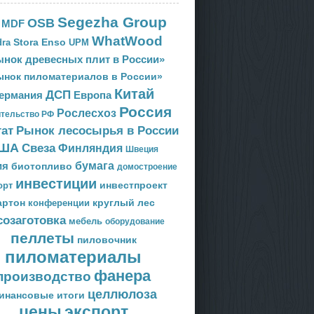
Segezha Group
OSB
MDF
WhatWood
Stora Enso
ra
UPM
нок древесных плит в России»
ынок пиломатериалов в России»
Китай
ДСП
Европа
ермания
Россия
Рослесхоз
тельство РФ
тат
Рынок лесосырья в России
ША
Свеза
Финляндия
Швеция
ия
бумага
биотопливо
домостроение
инвестиции
орт
инвестпроект
артон
круглый лес
конференции
созаготовка
мебель
оборудование
пеллеты
пиловочник
пиломатериалы
фанера
производство
целлюлоза
инансовые итоги
цены
экспорт