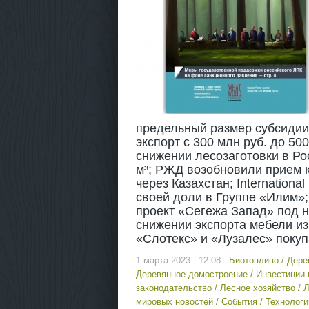
предельный размер субсидии
экспорт с 300 млн руб. до 50
снижении лесозаготовки в Рос
м³; РЖД возобновили прием к
через Казахстан; Internation
своей доли в Группе «Илим»
проект «Сегежа Запад» под 
снижении экспорта мебели из 
«Слотекс» и «Лузалес» покуп
1 марта 2023 ` 12:08
Биотопливо
/
Дере
Деревянное домостроение
/
Инвестиции 
законодательство
/
Лесное хозяйство
/
Л
мировых новостей
/
События
/
Технологи