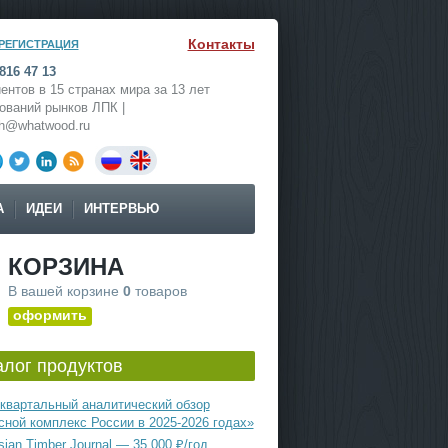
Контакты
РЕГИСТРАЦИЯ
816 47 13
ентов в 15 странах мира за 13 лет
ований рынков ЛПК |
ch@whatwood.ru
А
ИДЕИ
ИНТЕРВЬЮ
КОРЗИНА
В вашей корзине
0
товаров
оформить
алог продуктов
квартальный аналитический обзор
сной комплекс России в 2025-2026 годах»
ian Timber Journal — 35 000 ₽/год