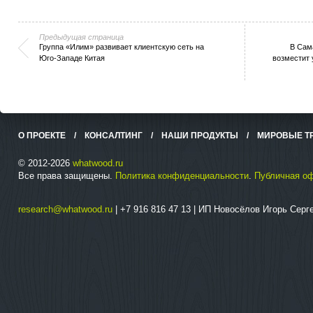
Предыдущая страница
Группа «Илим» развивает клиентскую сеть на
В Сам
Юго-Западе Китая
возместит
О ПРОЕКТЕ
/
КОНСАЛТИНГ
/
НАШИ ПРОДУКТЫ
/
МИРОВЫЕ Т
© 2012-2026
whatwood.ru
Все права защищены.
Политика конфиденциальности
.
Публичная о
research@whatwood.ru
| +7 916 816 47 13 | ИП Новосёлов Игорь Сер