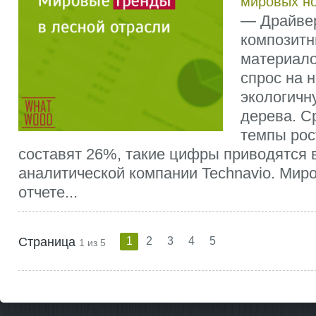
мировых н
— Драйве
композитн
материалов
спрос на 
экологичн
дерева. С
темпы рос
составят 26%, такие цифры приводятся 
аналитической компании Technavio. Мир
отчете...
Страница
1
2
3
4
5
1 из 5