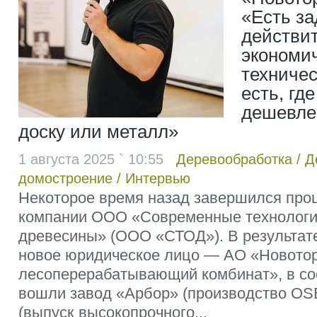
«Есть за
действи
экономи
техничес
есть, гд
дешевле
доску или металл»
1 августа 2025 ` 10:55
Деревообработка
/
Д
домостроение
/
Интервью
Некоторое время назад завершился про
компании ООО «Современные технологи
древесины» (ООО «СТОД»). В результат
новое юридическое лицо — АО «Новото
лесоперерабатывающий комбинат», в со
вошли завод «Арбор» (производство OSB
(выпуск высокопрочного...