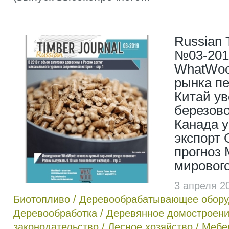
Russian 
№03-201
WhatWoo
рынка пе
Китай у
березово
Канада 
экспорт 
прогноз 
мировог
3 апреля 2
Биотопливо
/
Деревообрабатывающее обору
Деревообработка
/
Деревянное домостроен
законодательство
/
Лесное хозяйство
/
Мебе