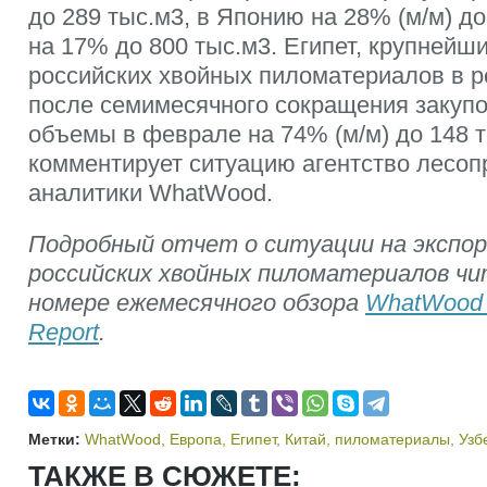
до 289 тыс.м3, в Японию на 28% (м/м) до
на 17% до 800 тыс.м3. Египет, крупнейш
российских хвойных пиломатериалов в 
после семимесячного сокращения закупо
объемы в феврале на 74% (м/м) до 148 т
комментирует ситуацию агентство лес
аналитики WhatWood.
Подробный отчет о ситуации на экспо
российских хвойных пиломатериалов ч
номере ежемесячного обзора
WhatWood 
Report
.
Метки:
WhatWood
,
Европа
,
Египет
,
Китай
,
пиломатериалы
,
Узб
ТАКЖЕ В СЮЖЕТЕ: