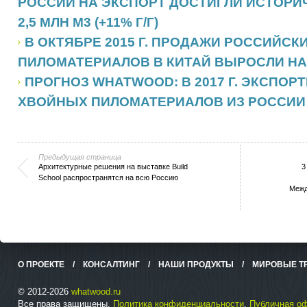
РОССИИ НА ЭКСПОРТ ДОСТИГЛИ ИСТОРИ
2,5 МЛН М3 (+11% Г/Г)
В ОКТЯБРЕ 2015 Г. ПРОДАЖИ РОССИЙС
ПИЛОМАТЕРИАЛОВ В КИТАЙ ВЫРОСЛИ НА 1
ПРОГНОЗ WHATWOOD: В 2017 Г. ЭКСПО
ХВОЙНЫХ ПИЛОМАТЕРИАЛОВ ИЗ РОССИИ 
Предыдущая страница
Архитектурные решения на выставке Build
3
School распространятся на всю Россию
Межд
О ПРОЕКТЕ
/
КОНСАЛТИНГ
/
НАШИ ПРОДУКТЫ
/
МИРОВЫЕ Т
© 2012-2026
whatwood.ru
Все права защищены.
Политика конфиденциальности
.
Публичная о