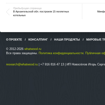
Предыдущая страница
В Архангельской обл. построили 15 пеллетных
Минфи
котельных
О ПРОЕКТЕ
/
КОНСАЛТИНГ
/
НАШИ ПРОДУКТЫ
/
МИРОВЫЕ Т
© 2012-2026
whatwood.ru
Все права защищены.
Политика конфиденциальности
.
Публичная о
research@whatwood.ru
| +7 916 816 47 13 | ИП Новосёлов Игорь Сер