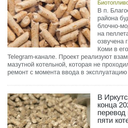
Биотоплив
В п. Благ
района бу
блочно-мо
на пеллет
озвучена 
Коми в ег
Telegram-канале. Проект реализуют вза
мазутной котельной, которая не проход
ремонт с момента ввода в эксплуатацию и
В Иркутс
конца 20
перевод
пяти кот