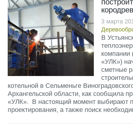
построит
кородре
3 марта 20
Деревообр
В Устьянс
теплоэнер
компании 
«УЛК») на
сметные р
строитель
котельной в Сельменьге Виноградовског
Архангельской области, как сообщила п
«УЛК». В настоящий момент выбирают 
проектирования, а также поиск необходим