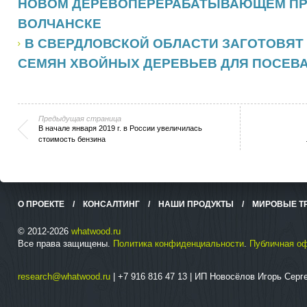
НОВОМ ДЕРЕВОПЕРЕРАБАТЫВАЮЩЕМ ПР
ВОЛЧАНСКЕ
В СВЕРДЛОВСКОЙ ОБЛАСТИ ЗАГОТОВЯТ 
СЕМЯН ХВОЙНЫХ ДЕРЕВЬЕВ ДЛЯ ПОСЕВА
Предыдущая страница
В начале января 2019 г. в России увеличилась
стоимость бензина
О ПРОЕКТЕ
/
КОНСАЛТИНГ
/
НАШИ ПРОДУКТЫ
/
МИРОВЫЕ Т
© 2012-2026
whatwood.ru
Все права защищены.
Политика конфиденциальности
.
Публичная о
research@whatwood.ru
| +7 916 816 47 13 | ИП Новосёлов Игорь Сер