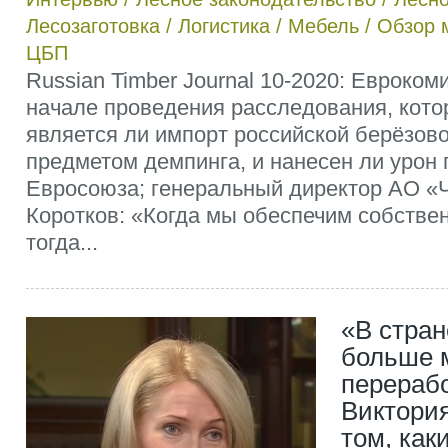
Лесозаготовка
/
Логистика
/
Мебель
/
Обзор 
ЦБП
Russian Timber Journal 10-2020: Евроко
начале проведения расследования, кото
является ли импорт российской берёзов
предметом демпинга, и нанесен ли уро
Евросоюза; генеральный директор АО 
Коротков: «Когда мы обеспечим собстве
тогда...
«В стран
больше 
перерабо
Виктори
том, как