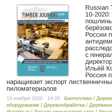
Russian 
10-2020:
пошлины
берёзов
России 
антидем
расслед
с генер
директо
Ильёй К
Россия 
наращивает экспорт лиственничны
пиломатериалов
13 ноября 2020 ` 14:20
Биотопливо
/
Дерев
оборудование
/
Деревообработка
/
Деревянн
Интервью
/
Лесное законодательство
/
Лесно