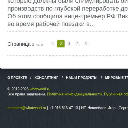
которые должны были стимулировать би
производств по глубокой переработке др
Об этом сообщила вице-премьер РФ Ви
во время рабочей поездки в...
Страница
1
2
3
4
5
2 из 5
О ПРОЕКТЕ
/
КОНСАЛТИНГ
/
НАШИ ПРОДУКТЫ
/
МИРОВЫЕ Т
© 2012-2026
whatwood.ru
Все права защищены.
Политика конфиденциальности
.
Публичная о
research@whatwood.ru
| +7 916 816 47 13 | ИП Новосёлов Игорь Сер