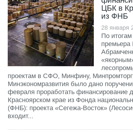
финанси
ЦБК в Кр
из ФНБ
28 января 
По итогам
премьера 
Абрамченк
«якорным
лесопром
проектам в СФО, Минфину, Минпромторг
Минэкономразвития было дано поручени
февраля проработать финансирование д
Красноярском крае из Фонда национальн
(ФНБ): проекта «Сегежа-Восток» (Лесос
входит...