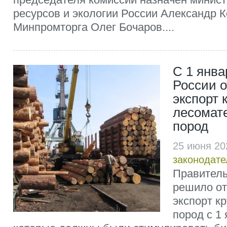
ресурсов и экологии России Александр 
Минпромторга Олег Бочаров....
С 1 январ
России о
экспорт 
лесомат
пород
25 июня 20
законодате
Правител
решило от
экспорт к
пород с 1 