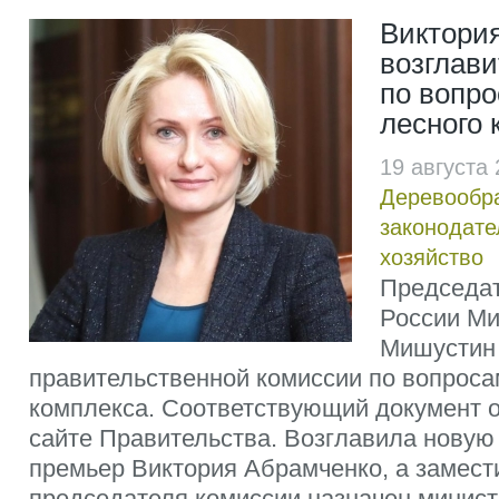
Виктори
возглав
по вопро
лесного 
19 августа
Деревообр
законодате
хозяйство
Председат
России М
Мишустин 
правительственной комиссии по вопроса
комплекса. Соответствующий документ 
сайте Правительства. Возглавила новую 
премьер Виктория Абрамченко, а замес
председателя комиссии назначен минис