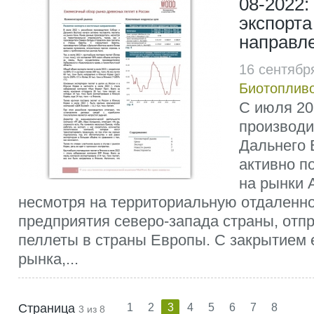
08-2022:
экспорта
направл
16 сентябр
Биотоплив
С июля 20
производи
Дальнего 
активно п
на рынки 
несмотря на территориальную отдаленнос
предприятия северо-запада страны, отп
пеллеты в страны Европы. С закрытием 
рынка,...
Страница
1
2
3
4
5
6
7
8
3 из 8