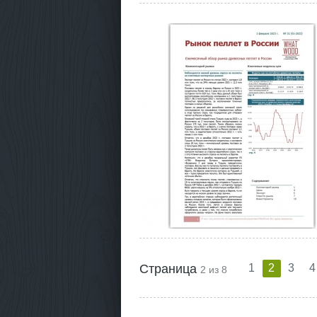
Страница
1
2
3
4
2 из 8