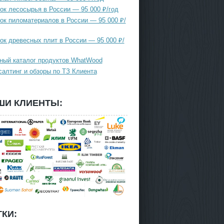
ок лесосырья в России — 95 000 ₽/год
ок пиломатериалов в России — 95 000 ₽/
ок древесных плит в России — 95 000 ₽/
ный каталог продуктов WhatWood
салтинг и обзоры по ТЗ Клиента
ШИ КЛИЕНТЫ:
КИ: