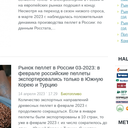
на европейских рынках подошел к концу.
Рын
Несмотря на переход в сезон низкого спроса,
Рын
в марте 2023 г. наблюдалась положительная
год
динамика производства пеллет в России: по
Рын
данным Росстата,...
год
Пол
Кон
НА
Рынок пеллет в России 03-2023: в
феврале российские пеллеты
экспортировались только в Южную
Корею и Турцию
14 апреля 2023 ` 17:29
Биотопливо
Количество экспортных направлений
древесных пеллет в феврале 2023 г.
продолжило сокращаться. Если в январе
пеллеты были экспортированы в 10 стран, то
МЕТ
уже в феврале 2023 г. их число сократилось до