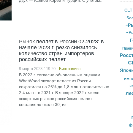
двух — Южной Кореи и Турции. С учетом...
CLT
Sod
«Ры
«Р
Г
Рынок пеллет в России 02-2023: в
начале 2023 г. резко снизилось
Прави
количество стран-импортеров
Росс
российских пеллет
С
9 марта 2023 ` 19:20
Биотопливо
Япон
В 2022 г. согласно обновленным оценкам
имп
WhatWood экспорт пеллет из России
к
сократился на 26% до 1,8 млн т относительно
2,4 млн т в 2021 г. В январе 2022 г. число
ле
эскортных рынков российских пеллет
составляло около 30, из...
ф