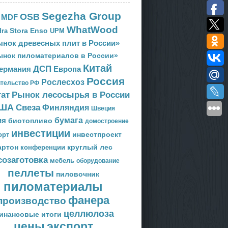
Segezha Group
OSB
MDF
WhatWood
Stora Enso
ra
UPM
нок древесных плит в России»
ынок пиломатериалов в России»
Китай
ДСП
Европа
ермания
Россия
Рослесхоз
тельство РФ
тат
Рынок лесосырья в России
ША
Свеза
Финляндия
Швеция
ия
бумага
биотопливо
домостроение
инвестиции
орт
инвестпроект
артон
круглый лес
конференции
созаготовка
мебель
оборудование
пеллеты
пиловочник
пиломатериалы
фанера
производство
целлюлоза
инансовые итоги
цены
экспорт