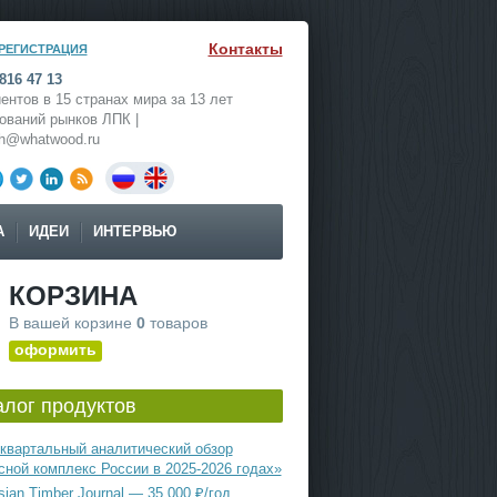
Контакты
РЕГИСТРАЦИЯ
816 47 13
ентов в 15 странах мира за 13 лет
ований рынков ЛПК |
ch@whatwood.ru
А
ИДЕИ
ИНТЕРВЬЮ
КОРЗИНА
В вашей корзине
0
товаров
оформить
алог продуктов
квартальный аналитический обзор
сной комплекс России в 2025-2026 годах»
ian Timber Journal — 35 000 ₽/год