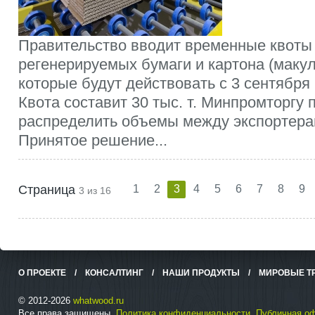
Правительство вводит временные квоты 
регенерируемых бумаги и картона (макул
которые будут действовать с 3 сентября 
Квота составит 30 тыс. т. Минпромторгу 
распределить объемы между экспортерам
Принятое решение...
Страница
1
2
3
4
5
6
7
8
9
3 из 16
О ПРОЕКТЕ
/
КОНСАЛТИНГ
/
НАШИ ПРОДУКТЫ
/
МИРОВЫЕ Т
© 2012-2026
whatwood.ru
Все права защищены.
Политика конфиденциальности
.
Публичная о