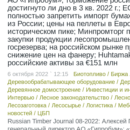
АО «Гипробум»; торможение росси
достигнуто ли дно в 3 кв. 2022 г.; 
полностью запретить импорт бума
из России; цены на пеллеты в Евр
историческом пике; Минпромторг 
закупки продукции лесопромышле
госрезерва; на российском рынке 
снижение цен на фанеру; Huhtamak
российские активы за €151 млн
6 октября 2022 ` 12:15
Биотопливо
/
Биржа
Деревообрабатывающее оборудование
/
Дер
Деревянное домостроение
/
Инвестиции и и
Интервью
/
Лесное законодательство
/
Лесно
Лесозаготовка
/
Лесосырье
/
Логистика
/
Меб
новостей
/
ЦБП
Russian Timber Journal 08-2022: Алексей
генеральный директор АО «Гипробум»: 