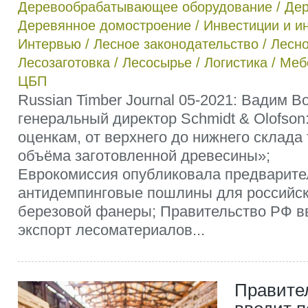
Деревообрабатывающее оборудование
/
Дер
Деревянное домостроение
/
Инвестиции и и
Интервью
/
Лесное законодательство
/
Лесно
Лесозаготовка
/
Лесосырье
/
Логистика
/
Меб
ЦБП
Russian Timber Journal 05-2021: Вадим В
генеральный директор Schmidt & Olofso
оценкам, от верхнего до нижнего склада
объёма заготовленной древесины»;
Еврокомиссия опубликовала предварит
антидемпинговые пошлины для российск
березовой фанеры; Правительство РФ в
экспорт лесоматериалов...
Правите