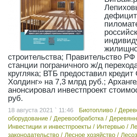
Лепиховы
дефицит
пиломат
российс
индивид
жилищно
строительства; Правительство РФ
станции пограничного ж/д перехода
кругляка; ВТБ предоставил креди
Холдинг» на 7,3 млрд руб.; Арханг
анонсировал инвестпроект стоимо
руб.
18 августа 2021 ` 11:46
Биотопливо
/
Дерев
оборудование
/
Деревообработка
/
Деревянн
Инвестиции и инвестпроекты
/
Интервью
/
Л
законодательство
/
Лесное хозяйство
/
Лесоз