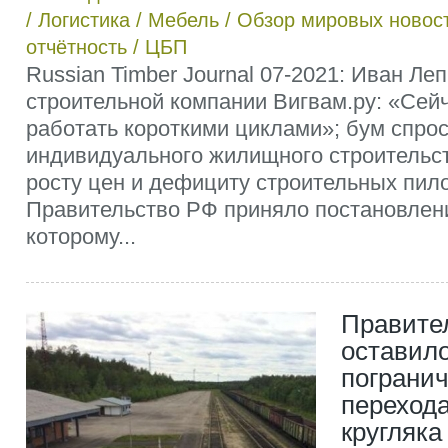
/
Логистика
/
Мебель
/
Обзор мировых новос
отчётность
/
ЦБП
Russian Timber Journal 07-2021: Иван Ле
строительной компании Вигвам.ру: «Сей
работать короткими циклами»; бум спрос
индивидуального жилищного строительст
росту цен и дефициту строительных пил
Правительство РФ приняло постановлен
которому...
Правите
оставило
погранич
перехода
кругляка