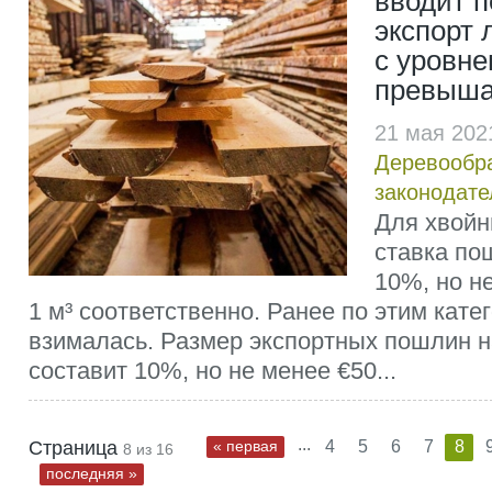
вводит 
экспорт
с уровне
превыш
21 мая 202
Деревообр
законодате
Для хвойн
ставка по
10%, но не
1 м³ соответственно. Ранее по этим кат
взималась. Размер экспортных пошлин на
составит 10%, но не менее €50...
...
Страница
« первая
4
5
6
7
8
8 из 16
последняя »