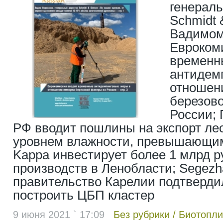
генерал
Schmidt 
Вадимом
Евроком
временн
антидем
отношен
березов
России;
РФ вводит пошлины на экспорт ле
уровнем влажности, превышающим
Kappa инвестирует более 1 млрд р
производств в Ленобласти; Segezh
правительство Карелии подтверд
построить ЦБП кластер
9 июня 2021 ` 17:09
Без рубрики
/
Биотопли