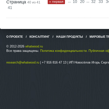
...
...
Страница
« первая
10
20
32
33
3
40 из 41
41
О ПРОЕКТЕ
/
КОНСАЛТИНГ
/
НАШИ ПРОДУКТЫ
/
МИРОВЫЕ Т
© 2012-2026
whatwood.ru
Все права защищены.
Политика конфиденциальности
.
Публичная о
research@whatwood.ru
| +7 916 816 47 13 | ИП Новосёлов Игорь Сер