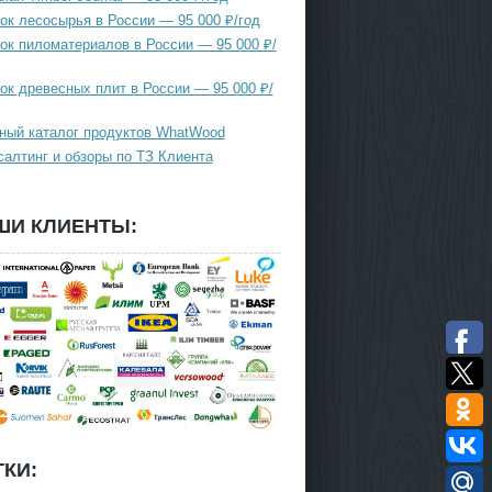
ок лесосырья в России — 95 000 ₽/год
ок пиломатериалов в России — 95 000 ₽/
ок древесных плит в России — 95 000 ₽/
ный каталог продуктов WhatWood
салтинг и обзоры по ТЗ Клиента
ШИ КЛИЕНТЫ:
КИ: