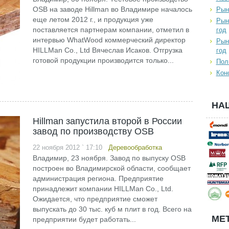
OSB на заводе Hillman во Владимире началось
Рын
еще летом 2012 г., и продукция уже
Рын
поставляется партнерам компании, отметил в
год
интервью WhatWood коммерческий директор
Рын
HILLMan Co., Ltd Вячеслав Исаков. Отгрузка
год
готовой продукции производится только...
Пол
Кон
НА
Hillman запустила второй в России
завод по производству OSB
22 ноября 2012 ` 17:10
Деревообработка
Владимир, 23 ноября. Завод по выпуску OSB
построен во Владимирской области, сообщает
администрация региона. Предприятие
принадлежит компании HILLMan Co., Ltd.
Ожидается, что предприятие сможет
выпускать до 30 тыс. куб м плит в год. Всего на
МЕТ
предприятии будет работать...