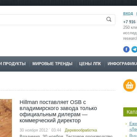
ВХОД
+7 916 
250 кли
исслед
resear
И ПРОДУКТЫ
МИРОВЫЕ ТРЕНДЫ
ЦЕНЫ ЛПК
ИНФОГРАФИК
Hillman поставляет OSB с
владимирского завода только
Кат
официальным дилерам —
коммерческий директор
Еже
«Ле
30 ноября 2012 ` 03:44
Деревообработка
Russ
Владимир, 30 ноября. Тестовое производство