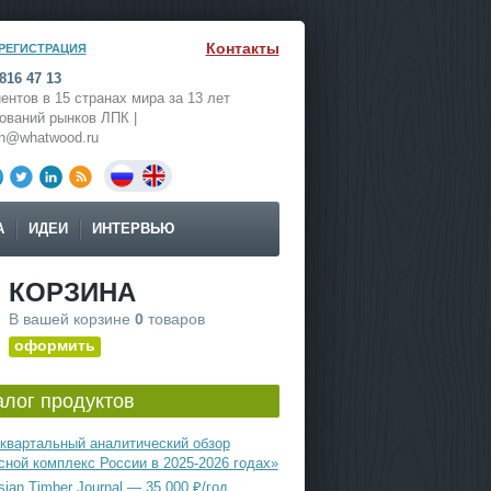
Контакты
РЕГИСТРАЦИЯ
816 47 13
ентов в 15 странах мира за 13 лет
ований рынков ЛПК |
ch@whatwood.ru
А
ИДЕИ
ИНТЕРВЬЮ
КОРЗИНА
В вашей корзине
0
товаров
оформить
алог продуктов
квартальный аналитический обзор
сной комплекс России в 2025-2026 годах»
ian Timber Journal — 35 000 ₽/год