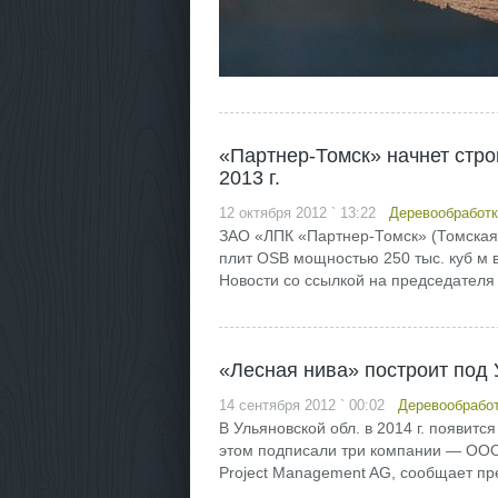
«Партнер-Томск» начнет стр
2013 г.
12 октября 2012 ` 13:22
Деревообработк
ЗАО «ЛПК «Партнер-Томск» (Томская о
плит OSB мощностью 250 тыс. куб м в
Новости со ссылкой на председателя
«Лесная нива» построит под
14 сентября 2012 ` 00:02
Деревообрабо
В Ульяновской обл. в 2014 г. появит
этом подписали три компании — ООО 
Project Management AG, сообщает пре