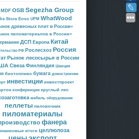
Segezha Group
OSB
MDF
WhatWood
Stora Enso
ra
UPM
нок древесных плит в России»
ынок пиломатериалов в России»
Китай
ДСП
Европа
ермания
Россия
Рослесхоз
тельство РФ
тат
Рынок лесосырья в России
ША
Свеза
Финляндия
Швеция
ия
бумага
биотопливо
домостроение
инвестиции
орт
инвестпроект
артон
круглый лес
конференции
созаготовка
мебель
оборудование
пеллеты
пиловочник
пиломатериалы
фанера
производство
целлюлоза
инансовые итоги
цены
экспорт