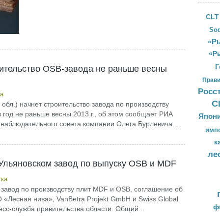
CLT
Sod
«Ры
«Р
Г
оительство OSB-завода не раньше весны
Прави
Росс
а
С
бл.) начнет строительство завода по производству
 год не раньше весны 2013 г., об этом сообщает РИА
Япон
 наблюдательного совета компании Олега Бурлевича....
имп
к
ле
 Ульяновском завод по выпуску OSB и MDF
тка
ся завод по производству плит MDF и OSB, соглашение об
«Лесная нива», VanBetra Projekt GmbH и Swiss Global
ф
сс-служба правительства области. Общий...