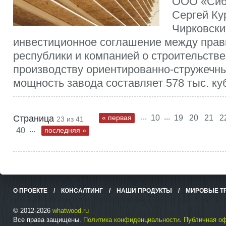
ООО «Сиб
Сергей Ку
Чирковски
инвестиционное соглашение между прав
республики и компанией о строительстве
производству ориентированно-стружечны
мощность завода составляет 578 тыс. куб
...
...
Страница
« первая
10
19
20
21
2
23 из 41
...
40
последняя »
О ПРОЕКТЕ
/
КОНСАЛТИНГ
/
НАШИ ПРОДУКТЫ
/
МИРОВЫЕ Т
© 2012-2026
whatwood.ru
Все права защищены.
Политика конфиденциальности
.
Публичная о