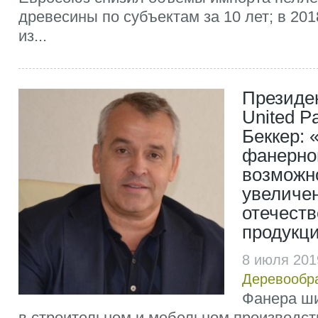
древесины по субъектам за 10 лет; в 201
из...
Президе
United P
Беккер: 
фанерног
возможн
увеличен
отечест
продукц
8 июля 201
Деревообр
Фанера ши
в строительном и мебельном производст