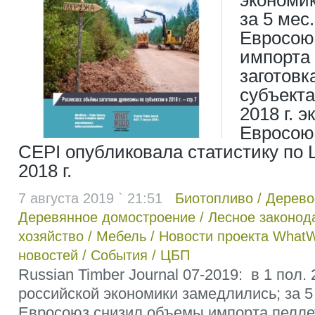
экономи
за 5 мес.
Евросою
импорта 
заготовк
субъекта
2018 г. э
Евросоюз
CEPI опубликовала статистику по 
2018 г.
7 августа 2019 ` 21:51
Биотопливо
/
Дерево
Деревянное домостроение
/
Лесное законод
хозяйство
/
Мебель
/
Новости проекта What
новостей
/
События
/
ЦБП
Russian Timber Journal 07-2019: в 1 пол. 
российской экономики замедлились; за 5 
Евросоюз снизил объемы импорта пеллет