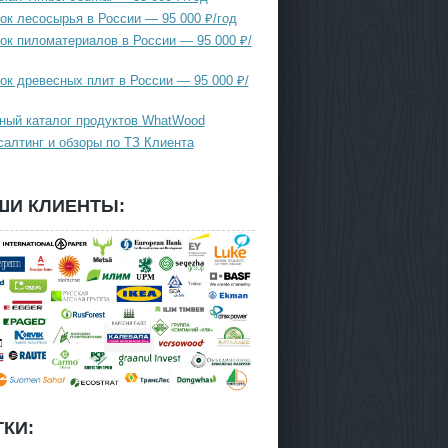
ок лесосырья в России — 95 000 ₽/год
ок пиломатериалов в России — 95 000 ₽/
ок древесных плит в России — 95 000 ₽/
ный каталог продуктов WhatWood
салтинг и обзоры по ТЗ Клиента
ШИ КЛИЕНТЫ:
КИ: