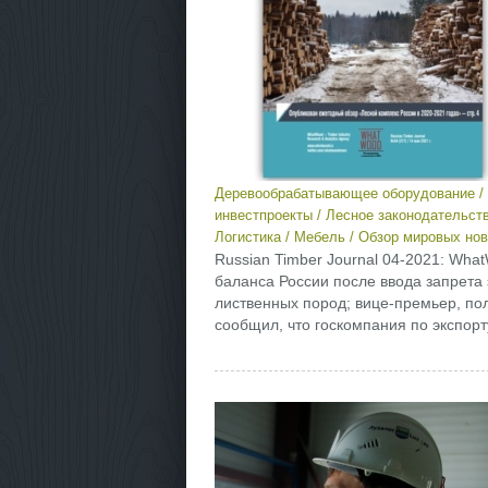
Деревообрабатывающее оборудование
/
инвестпроекты
/
Лесное законодательст
Логистика
/
Мебель
/
Обзор мировых нов
Russian Timber Journal 04-2021: Wh
баланса России после ввода запрета
лиственных пород; вице-премьер, по
сообщил, что госкомпания по экспорту