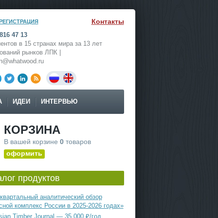
Контакты
РЕГИСТРАЦИЯ
816 47 13
ентов в 15 странах мира за 13 лет
ований рынков ЛПК |
ch@whatwood.ru
А
ИДЕИ
ИНТЕРВЬЮ
КОРЗИНА
В вашей корзине
0
товаров
оформить
алог продуктов
квартальный аналитический обзор
сной комплекс России в 2025-2026 годах»
ian Timber Journal — 35 000 ₽/год