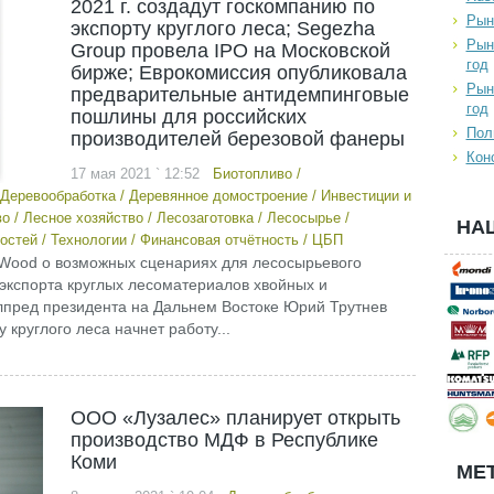
2021 г. создадут госкомпанию по
Рын
экспорту круглого леса; Segezha
Рын
Group провела IPO на Московской
год
бирже; Еврокомиссия опубликовала
Рын
предварительные антидемпинговые
год
пошлины для российских
Пол
производителей березовой фанеры
Кон
17 мая 2021 ` 12:52
Биотопливо
/
Деревообработка
/
Деревянное домостроение
/
Инвестиции и
во
/
Лесное хозяйство
/
Лесозаготовка
/
Лесосырье
/
НА
остей
/
Технологии
/
Финансовая отчётность
/
ЦБП
atWood о возможных сценариях для лесосырьевого
 экспорта круглых лесоматериалов хвойных и
лпред президента на Дальнем Востоке Юрий Трутнев
 круглого леса начнет работу...
ООО «Лузалес» планирует открыть
производство МДФ в Республике
Коми
МЕТ