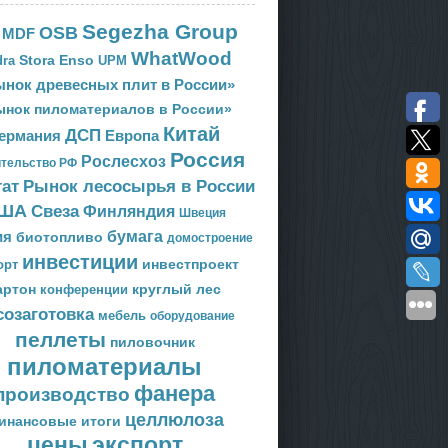
Segezha Group
OSB
MDF
WhatWood
Stora Enso
ra
UPM
нок древесных плит в России»
ынок пиломатериалов в России»
Китай
ДСП
Европа
ермания
Россия
Рослесхоз
тельство РФ
тат
Рынок лесосырья в России
ША
Свеза
Финляндия
Швеция
ия
бумага
биотопливо
домостроение
инвестиции
орт
инвестпроект
артон
круглый лес
конференции
созаготовка
мебель
оборудование
пеллеты
пиловочник
пиломатериалы
фанера
производство
целлюлоза
инансовые итоги
цены
экспорт