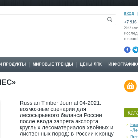
ВХОД
+7 916 
250 кли
исслед
resear
И ПРОДУКТЫ
МИРОВЫЕ ТРЕНДЫ
ЦЕНЫ ЛПК
ИНФОГРАФИК
ЛЕС»
Russian Timber Journal 04-2021:
возможные сценарии для
Кат
лесосырьевого баланса России
после ввода запрета экспорта
Еже
круглых лесоматериалов хвойных и
«Ле
лиственных пород; в России к концу
Russ