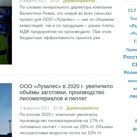
8 апреля 2021 ` 19:04
Деревообработка
По словам генерального директора компании
CLT
Валентина Рожка, это новый во всех смыслах
Sod
проект для ООО «Лузалес» — как по объемам
инвестиций, так и по продукции – ранее плиты
«Ры
МДФ предприятие не производило. При этом
«Р
бюджетная эффективность проекта уже...
Г
Прави
Росс
С
Япон
имп
ООО «Лузалес» в 2020 г. увеличило
к
объёмы заготовки, производство
ле
пиломатериалов и пеллет
3 февраля 2021 ` 20:38
Деревообработка
По итогам 2020 г. компания увеличила
производство пиломатериалов на 17% г/г,
топливных пеллет – почти на 28% г/г. Объемы
ф
лесозаготовки возросли почти на 10% г/г.