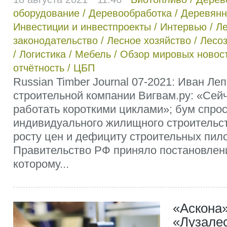
оборудование
/
Деревообработка
/
Деревянн
Инвестиции и инвестпроекты
/
Интервью
/
Л
законодательство
/
Лесное хозяйство
/
Лесоз
/
Логистика
/
Мебель
/
Обзор мировых новос
отчётность
/
ЦБП
Russian Timber Journal 07-2021: Иван Ле
строительной компании Вигвам.ру: «Сей
работать короткими циклами»; бум спрос
индивидуального жилищного строительст
росту цен и дефициту строительных пил
Правительство РФ приняло постановлен
которому...
«Аскона
«Лузале