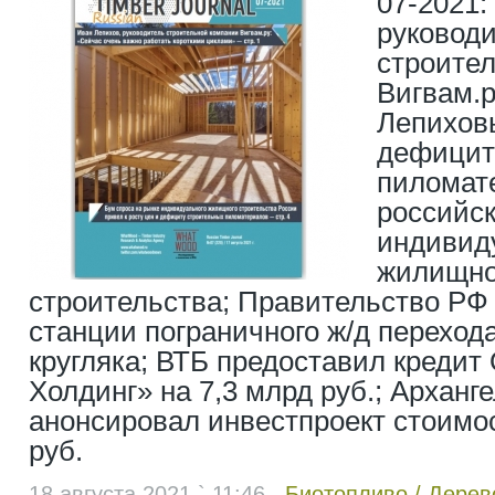
07-2021:
руковод
строите
Вигвам.
Лепиховы
дефицит
пиломат
российс
индивид
жилищно
строительства; Правительство РФ
станции пограничного ж/д перехода
кругляка; ВТБ предоставил креди
Холдинг» на 7,3 млрд руб.; Арханг
анонсировал инвестпроект стоимо
руб.
18 августа 2021 ` 11:46
Биотопливо
/
Дерев