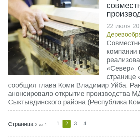
совмест
производ
22 июля 20
Деревообр
Совместны
компании
реализова
«Север». 
странице 
сообщил глава Коми Владимир Уйба. Ра
анонсировало открытие производства М
Сыктывдинского района (Республика Ком
Страница
1
2
3
4
2 из 4