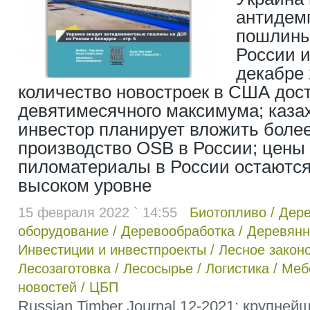
антидем
пошлины
России и
декабре 
количество новостроек в США дос
девятимесячного максимума; каза
инвестор планирует вложить более
производство OSB в России; цены
пиломатериалы в России остаются
высоком уровне
15 февраля 2022 ` 14:55
Биотопливо
/
Дер
оборудование
/
Деревообработка
/
Деревянн
Инвестиции и инвестпроекты
/
Лесное закон
Лесозаготовка
/
Лесосырье
/
Логистика
/
Меб
новостей
/
ЦБП
Russian Timber Journal 12-2021: крупне