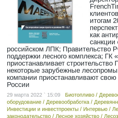
FrenchTi
клиенто
итогам 20
перспект
как анти
санкции 
российском ЛПК; Правительство 
поддержки лесного комплекса; ГК 
приостанавливает строительство 
некоторые зарубежные лесопром
компании приостанавливают свою 
России
29 марта 2022 ` 15:09
Биотопливо
/
Дерево
оборудование
/
Деревообработка
/
Деревянн
Инвестиции и инвестпроекты
/
Интервью
/
Л
законодательство
/
Лесное хозяйство
/
Лесоз