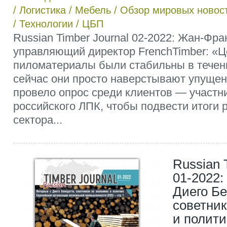
/
Логистика
/
Мебель
/
Обзор мировых новос
/
Технологии
/
ЦБП
Russian Timber Journal 02-2022: Жан-Фра
управляющий директор FrenchTimber: «Ц
пиломатериалы были стабильны в течени
сейчас они просто наверстывают упуще
провело опрос среди клиентов — участн
российского ЛПК, чтобы подвести итоги 
сектора...
Russian 
01-2022:
Диего Бе
советник
и полити