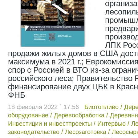
организ
лесопил
промышл
предвар
произво
ЛПК Росс
продажи жилых домов в США дости
максимума в 2021 г.; Еврокомисси
спор с Россией в ВТО из-за ограни
российского леса; Правительство 
финансирование двух ЦБК в Красн
ФНБ
18 февраля 2022 ` 17:56
Биотопливо
/
Дер
оборудование
/
Деревообработка
/
Деревянн
Инвестиции и инвестпроекты
/
Интервью
/
Л
законодательство
/
Лесозаготовка
/
Лесосыр