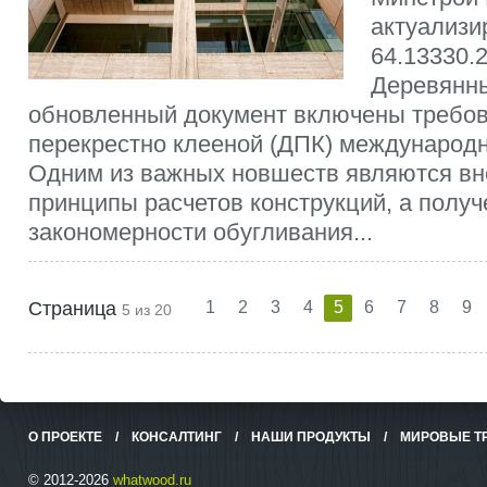
актуализи
64.13330.
Деревянны
обновленный документ включены требов
перекрестно клееной (ДПК) международн
Одним из важных новшеств являются вн
принципы расчетов конструкций, а полу
закономерности обугливания...
Страница
1
2
3
4
5
6
7
8
9
5 из 20
О ПРОЕКТЕ
/
КОНСАЛТИНГ
/
НАШИ ПРОДУКТЫ
/
МИРОВЫЕ Т
© 2012-2026
whatwood.ru