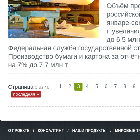
Объём пр
российско
январе-се
г. увеличи
до 6,5 млн
Федеральная служба государственной ста
Производство бумаги и картона за отчё
на 7% до 7,7 млн т.
Страница
1
2
3
4
5
6
7
8
9
3 из 40
последняя »
О ПРОЕКТЕ
/
КОНСАЛТИНГ
/
НАШИ ПРОДУКТЫ
/
МИРОВЫЕ Т