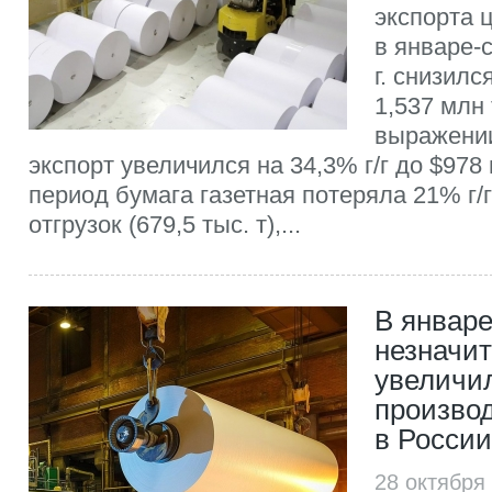
экспорта 
в январе-
г. снизилс
1,537 млн
выражени
экспорт увеличился на 34,3% г/г до $978 
период бумага газетная потеряла 21% г/
отгрузок (679,5 тыс. т),...
В январе
незначи
увеличи
произво
в России
28 октября