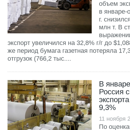
объем экс
в январе-
г. снизилс
млн т. В 
выражени
экспорт увеличился на 32,8% г/г до $1,08
же период бумага газетная потеряла 17,
отгрузок (766,2 тыс....
В январе
Россия 
экспорт
9,3%
11 ноября 
По оценк