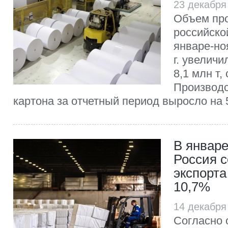
23 декабря
Объем пр
российско
январе-но
г. увеличи
8,1 млн т,
Производс
картона за отчетный период выросло на 5
В январе
Россия 
экспорт
10,7%
14 декабря
Согласно 