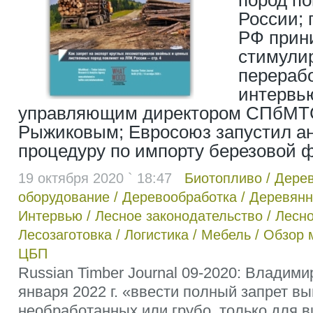
пород по
России; 
РФ прин
стимули
перераб
интервь
управляющим директором СПбМТ
Рыжиковым; Евросоюз запустил а
процедуру по импорту березовой 
19 октября 2020 ` 18:47
Биотопливо
/
Дере
оборудование
/
Деревообработка
/
Деревянн
Интервью
/
Лесное законодательство
/
Лесно
Лесозаготовка
/
Логистика
/
Мебель
/
Обзор 
ЦБП
Russian Timber Journal 09-2020: Владими
января 2022 г. «ввести полный запрет вы
необработанных или грубо, только для 