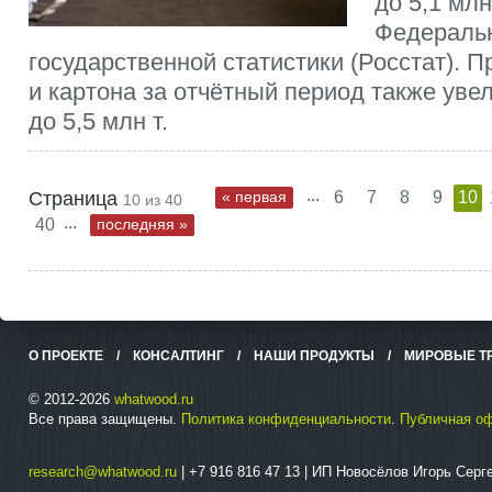
до 5,1 млн
Федераль
государственной статистики (Росстат). 
и картона за отчётный период также уве
до 5,5 млн т.
...
Страница
« первая
6
7
8
9
10
10 из 40
...
40
последняя »
О ПРОЕКТЕ
/
КОНСАЛТИНГ
/
НАШИ ПРОДУКТЫ
/
МИРОВЫЕ Т
© 2012-2026
whatwood.ru
Все права защищены.
Политика конфиденциальности
.
Публичная о
research@whatwood.ru
| +7 916 816 47 13 | ИП Новосёлов Игорь Сер