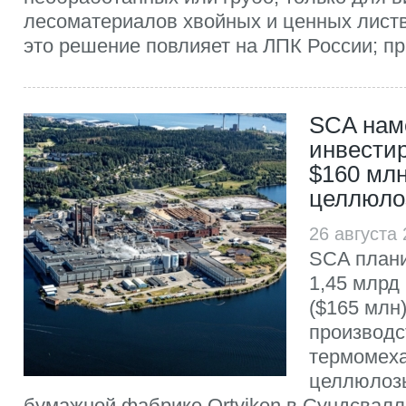
лесоматериалов хвойных и ценных листв
это решение повлияет на ЛПК России; пр
SCA нам
инвести
$160 млн
целлюло
26 августа
SCA плани
1,45 млрд
($165 млн
производс
термомех
целлюлоз
бумажной фабрике Ortviken в Сундсвалл