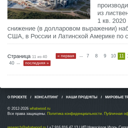
производ
из листве
1 кв. 2020
снижение (в долларовом выражении) на
США, в России и Латинской Америке по ср
...
Страница
« первая
7
8
9
10
11
11 из 40
...
40
последняя »
О ПРОЕКТЕ
/
КОНСАЛТИНГ
/
НАШИ ПРОДУКТЫ
/
МИРОВЫЕ Т
© 2012-2026
whatwood.ru
Все права защищены.
Политика конфиденциальности
.
Публичная о
research@whatwood.ru
| +7 916 816 47 13 | ИП Новосёлов Игорь Сер