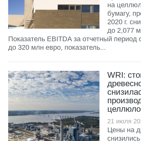
на целлюл
бумагу, п
2020 г. сн
до 2,077 м
Показатель EBITDA за отчетный период 
до 320 млн евро, показатель...
WRI: ст
древесн
снизила
произво
целлюло
21 июля 20
Цены на д
снизились