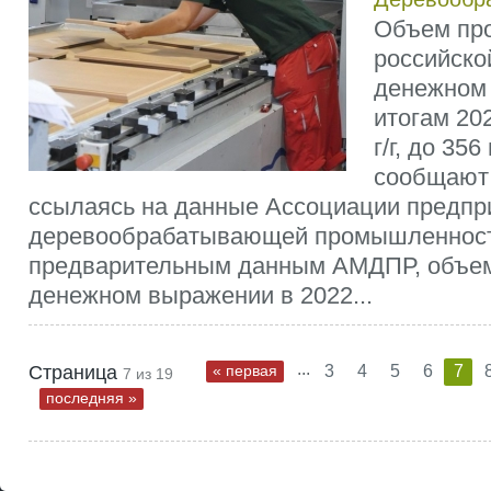
Объем пр
российско
денежном
итогам 202
г/г, до 356
сообщают 
ссылаясь на данные Ассоциации предпр
деревообрабатывающей промышленност
предварительным данным АМДПР, объем
денежном выражении в 2022...
...
Страница
« первая
3
4
5
6
7
7 из 19
последняя »