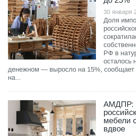
до 25%
30 января 
Доля импо
российском
сократила
собственн
РФ в нату
осталось н
денежном — выросло на 15%, сообщает
на...
АМДПР: в
российск
мебели с
вдвое