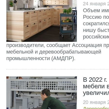
24 января 
Объем имп
Россию по 
сократился
нишу быст
российски
производители, сообщает Ассоциация п
мебельной и деревообрабатывающей
промышленности (АМДПР).
В 2022 г
мебели 
увеличи
20 января 
Деревообр