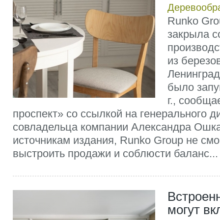
Деревообр
Runko Gro
закрыла с
производс
из березо
Ленинград
было запу
г., сообщ
проспект» со ссылкой на генерального д
совладельца компании Александра Ошка
источникам издания, Runko Group не смо
выстроить продажи и соблюсти баланс...
Встроен
могут вк