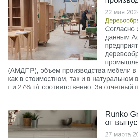
произво
22 мая 202
Деревообр
Согласно
данным А
предприят
деревооб
промышле
(АМДПР), объем производства мебели в 1
как в стоимостном, так и в натуральном 
г и 27% г/г соответственно. За отчетный п
Runko Gr
от выпу
27 марта 2