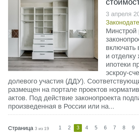
стоимост
3 апреля 2
Законодате
Минстрой 
законопро
включать 
и отделку
ипотеки п
эскроу-сч
долевого участия (ДДУ). Соответствующ
размещен на портале проектов нормати
актов. Под действие законопроекта подп
произведенная в России или на...
Страница
1
2
3
4
5
6
7
8
9
3 из 19