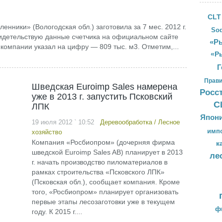
CLT
ники» (Вологодская обл.) заготовила за 7 мес. 2012 г.
Sod
видетельствую данные счетчика на официальном сайте
«Ры
 компании указал на цифру — 809 тыс. м3. Отметим,...
«Р
Г
Прави
Шведская Euroimp Sales намерена
Росс
уже в 2013 г. запустить Псковский
С
ЛПК
Япон
19 июля 2012 ` 10:52
Деревообработка
/
Лесное
имп
хозяйство
Компания «Росбиопром» (дочерняя фирма
к
шведской Euroimp Sales AB) планирует в 2013
ле
г. начать производство пиломатериалов в
рамках строительства «Псковского ЛПК»
(Псковская обл.), сообщает компания. Кроме
того, «Росбиопром» планирует организовать
первые этапы лесозаготовки уже в текущем
ф
году. К 2015 г....