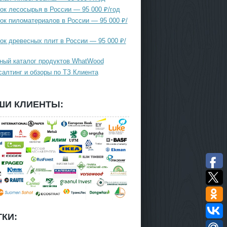
ок лесосырья в России — 95 000 ₽/год
ок пиломатериалов в России — 95 000 ₽/
ок древесных плит в России — 95 000 ₽/
ный каталог продуктов WhatWood
салтинг и обзоры по ТЗ Клиента
ШИ КЛИЕНТЫ:
КИ: