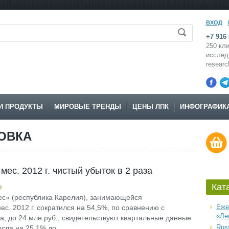
ВХОД
+7 916 
250 кли
исслед
resear
И ПРОДУКТЫ
МИРОВЫЕ ТРЕНДЫ
ЦЕНЫ ЛПК
ИНФОГРАФИК
ОВКА
мес. 2012 г. чистый убыток в 2 раза
Кат
о
ес» (республика Карелия), занимающейся
Еже
ес. 2012 г. сократился на 54,5%, по сравнению с
«Ле
, до 24 млн руб., свидетельствуют квартальные данные
Russ
ла на 25,1% до...