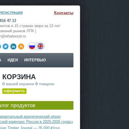
Контакты
РЕГИСТРАЦИЯ
816 47 13
ентов в 15 странах мира за 13 лет
ований рынков ЛПК |
ch@whatwood.ru
А
ИДЕИ
ИНТЕРВЬЮ
КОРЗИНА
В вашей корзине
0
товаров
оформить
алог продуктов
квартальный аналитический обзор
сной комплекс России в 2025-2026 годах»
ian Timber Journal — 35 000 ₽/год