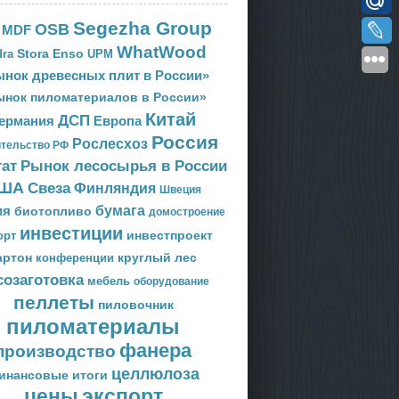
Segezha Group
OSB
MDF
WhatWood
Stora Enso
ra
UPM
нок древесных плит в России»
ынок пиломатериалов в России»
Китай
ДСП
Европа
ермания
Россия
Рослесхоз
тельство РФ
тат
Рынок лесосырья в России
ША
Свеза
Финляндия
Швеция
ия
бумага
биотопливо
домостроение
инвестиции
орт
инвестпроект
артон
круглый лес
конференции
созаготовка
мебель
оборудование
пеллеты
пиловочник
пиломатериалы
фанера
производство
целлюлоза
инансовые итоги
цены
экспорт