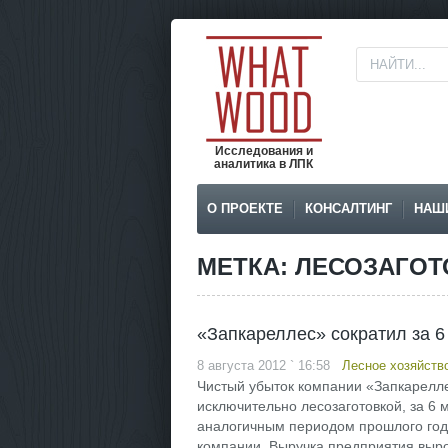
Исследования и
аналитика в ЛПК
О ПРОЕКТЕ
КОНСАЛТИНГ
НАШ
МЕТКА: ЛЕСОЗАГОТ
«Запкареллес» сократил за 6 
8 августа 2012 ` 16:58
Лесное хозяйств
Чистый убыток компании «Запкарелл
исключительно лесозаготовкой, за 6 м
аналогичным периодом прошлого года
компании. Выручка предприятия вырос