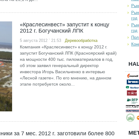
Рын
Рын
год
«Краслесинвест» запустит к концу
Рын
2012 г. Богучанский ЛПК
год
Пол
5 августа 2012 ` 21:53
Деревообработка
Кон
Компания «Краслесинвест» к концу 2012 г.
запустит Богучанский ЛПК (Красноярский край)
на мощности 400 тыс. пиломатериалов в год,
НА
об этом заявил генеральный директор
инвестора Игорь Васильченко в интервью
«Лесной газете«. По его мнению, на данном
этапе потребуется около...
МЕТ
ки за 7 мес. 2012 г. заготовили более 800