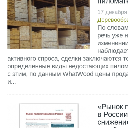
пиломат
17 декабря
Деревообр
По словам
речь уже н
изменении
наблюдает
активного спроса, сделки заключаются т
определенные виды недостающих пилома
с этим, по данным WhatWood цены прода
и...
«Рынок 
в России
снижение