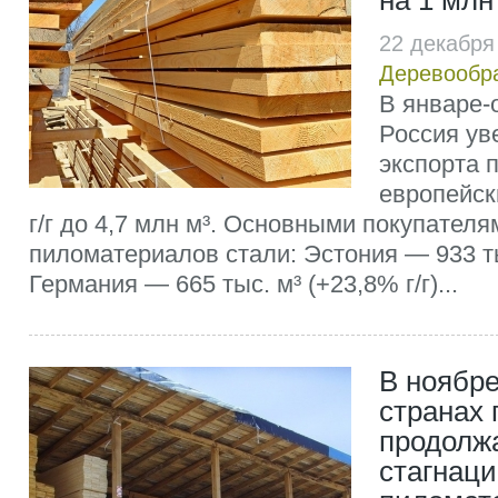
на 1 млн
22 декабря
Деревообр
В январе-о
Россия ув
экспорта 
европейск
г/г до 4,7 млн м³. Основными покупателя
пиломатериалов стали: Эстония — 933 тыс
Германия — 665 тыс. м³ (+23,8% г/г)...
В ноябре
странах
продолж
стагнаци