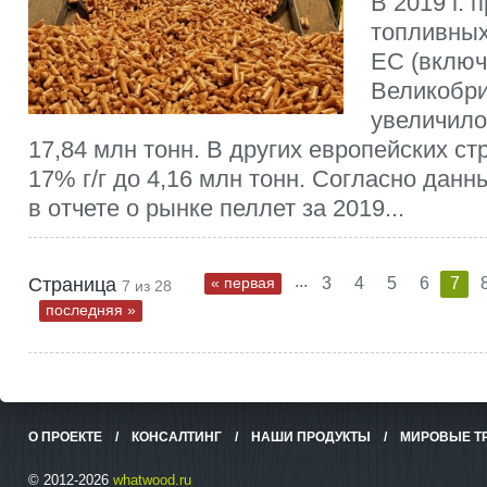
В 2019 г. 
топливных
ЕС (вклю
Великобр
увеличилос
17,84 млн тонн. В других европейских ст
17% г/г до 4,16 млн тонн. Согласно дан
в отчете о рынке пеллет за 2019...
...
Страница
« первая
3
4
5
6
7
7 из 28
последняя »
О ПРОЕКТЕ
/
КОНСАЛТИНГ
/
НАШИ ПРОДУКТЫ
/
МИРОВЫЕ Т
© 2012-2026
whatwood.ru