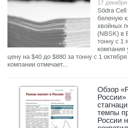
17 декабря
Södra Cel
беленую к
хвойных п
(NBSK) в 
тонну с 1 
компания 
цену на $40 до $880 за тонну с 1 октября
компании отмечает...
Обзор «Р
России» 
стагнаци
темпы п
России 