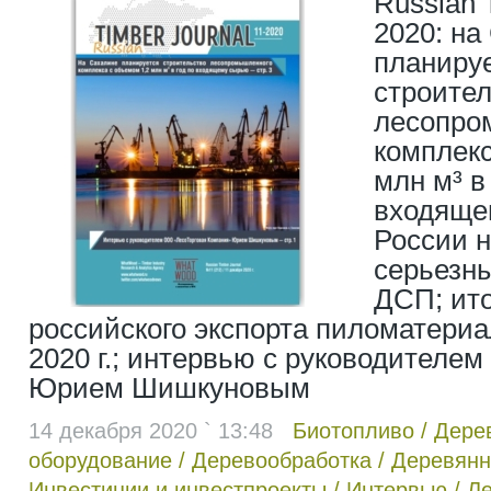
Russian 
2020: на
планиру
строите
лесопро
комплекс
млн м³ в
входяще
России 
серьезны
ДСП; ито
российского экспорта пиломатери
2020 г.; интервью с руководителе
Юрием Шишкуновым
14 декабря 2020 ` 13:48
Биотопливо
/
Дере
оборудование
/
Деревообработка
/
Деревянн
Инвестиции и инвестпроекты
/
Интервью
/
Л