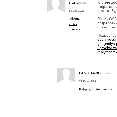
Кирилл доб
ВАДИМ
пишет:
отправьте 
статью. Бу
16 Дек 2013
Рынок OSB 
Войдите,
потреблени
чтобы
стоимость 
ответить
Подробнее
osb-v-rossii
geografiya-
i-proekty-z
replytocom
КИРИЛЛ БАРАНОВ
пишет:
24 Июн 2014
Войдите, чтобы ответить