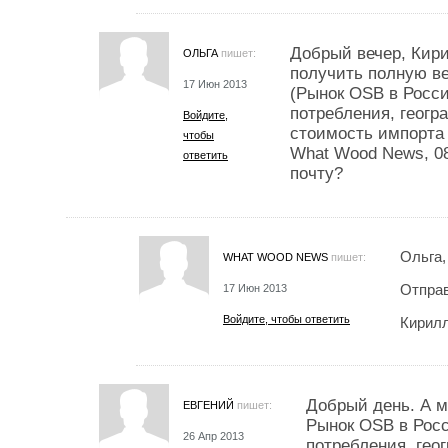
Добрый вечер, Кири
ОЛЬГА
пишет:
получить полную в
17 Июн 2013
(Рынок OSB в Росси
потребления, геогр
Войдите,
стоимость импорта 
чтобы
What Wood News, 08 
ответить
почту?
Ольга,
WHAT WOOD NEWS
пишет:
Отправ
17 Июн 2013
Войдите, чтобы ответить
Кирил
Добрый день. А м
ЕВГЕНИЙ
пишет:
Рынок OSB в Росс
26 Апр 2013
потребления, гео