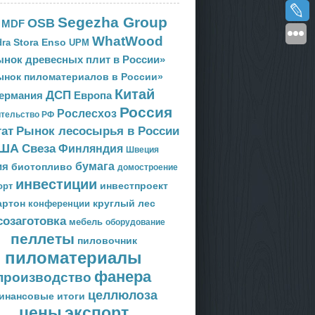
Segezha Group
OSB
MDF
WhatWood
Stora Enso
ra
UPM
нок древесных плит в России»
ынок пиломатериалов в России»
Китай
ДСП
Европа
ермания
Россия
Рослесхоз
тельство РФ
тат
Рынок лесосырья в России
ША
Свеза
Финляндия
Швеция
ия
бумага
биотопливо
домостроение
инвестиции
орт
инвестпроект
артон
круглый лес
конференции
созаготовка
мебель
оборудование
пеллеты
пиловочник
пиломатериалы
фанера
производство
целлюлоза
инансовые итоги
цены
экспорт