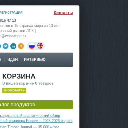
Контакты
РЕГИСТРАЦИЯ
816 47 13
ентов в 15 странах мира за 13 лет
ований рынков ЛПК |
ch@whatwood.ru
А
ИДЕИ
ИНТЕРВЬЮ
КОРЗИНА
В вашей корзине
0
товаров
оформить
алог продуктов
квартальный аналитический обзор
сной комплекс России в 2025-2026 годах»
ian Timber Journal — 35 000 ₽/год