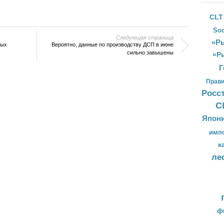
CLT
Sod
Следующая страница
«Ры
ных
Вероятно, данные по производству ДСП в июне
сильно завышены
«Р
Г
Прави
Росс
С
Япон
имп
к
ле
ф