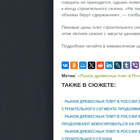
говорить не приходится, однако поя
к концу строительного сезона. «На т
объемы берут сдержаннее», — сообщ
Пиковые цены плит строительного сег
этом летнем сезоне с августа ценовая
Подробнее читайте в ежемесячном ц
Метки:
«Рынок древесных плит в Рос
ТАКЖЕ В СЮЖЕТЕ:
РЫНОК ДРЕВЕСНЫХ ПЛИТ В РОССИИ 0
СТРОИТЕЛЬНОГО СЕГМЕНТА ПРОДОЛЖИ
РЫНОК ДРЕВЕСНЫХ ПЛИТ В РОССИИ 0
ПРОДОЛЖАЮТ ФОКУСИРОВАТЬСЯ НА ПР
РЫНОК ДРЕВЕСНЫХ ПЛИТ В РОССИИ 0
СТРОИТЕЛЬНОГО СЕЗОНА