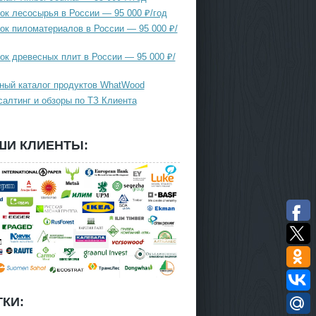
ок лесосырья в России — 95 000 ₽/год
ок пиломатериалов в России — 95 000 ₽/
ок древесных плит в России — 95 000 ₽/
ный каталог продуктов WhatWood
салтинг и обзоры по ТЗ Клиента
ШИ КЛИЕНТЫ:
КИ: