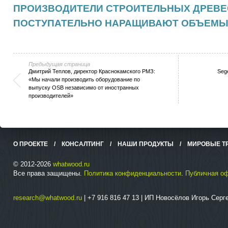
ПРОИЗВОДИТЕЛИ СТРОИТЕЛЬНЫХ ДРЕВЕ
ПОСТУПАТЕЛЬНО НАРАЩИВАЮТ ОБЪЕМЫ
Предыдущая страница
Дмитрий Теплов, директор Краснокамского РМЗ:
Seg
«Мы начали производить оборудование по
выпуску OSB независимо от иностранных
производителей»
О ПРОЕКТЕ
/
КОНСАЛТИНГ
/
НАШИ ПРОДУКТЫ
/
МИРОВЫЕ Т
© 2012-2026
whatwood.ru
Все права защищены.
Политика конфиденциальности
.
Публичная о
research@whatwood.ru
| +7 916 816 47 13 | ИП Новосёлов Игорь Сер