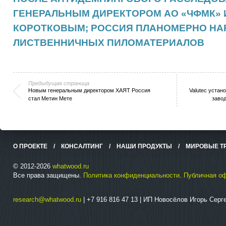
ГЕНЕРАЛЬНЫМ ДИРЕКТОРОМ АО «ЧФМК» 
КОРОТКОВЫМ; РОССИЯ ПЛАНОМЕРНО НА
ЛИСТВЕННИЧНЫХ ПИЛОМАТЕРИАЛОВ
Предыдущая страница
Новым генеральным директором ХАЯТ Россия
Valutec уста
стал Метин Мете
завод
О ПРОЕКТЕ
/
КОНСАЛТИНГ
/
НАШИ ПРОДУКТЫ
/
МИРОВЫЕ Т
© 2012-2026
whatwood.ru
Все права защищены.
Политика конфиденциальности
.
Публичная о
research@whatwood.ru
| +7 916 816 47 13 | ИП Новосёлов Игорь Сер