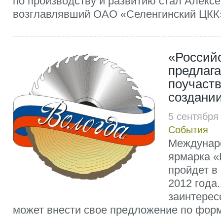
по производству и развитию стал Алекс
возглавлявший ОАО «Селенгинский ЦКК» (
«Россий
предлаг
поучаств
создани
5 сентября
События
Междунар
ярмарка «
пройдет в 
2012 года
заинтерес
может внести свое предложение по фор