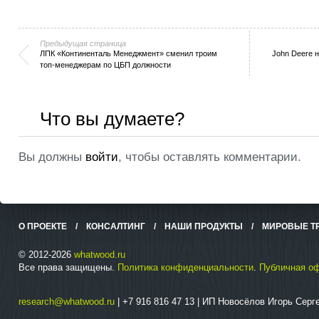
Предыдущая страница
ЛПК «Континенталь Менеджмент» сменил троим
John Deere 
топ-менеджерам по ЦБП должности
Что вы думаете?
Вы должны
войти
, чтобы оставлять комментарии.
О ПРОЕКТЕ
/
КОНСАЛТИНГ
/
НАШИ ПРОДУКТЫ
/
МИРОВЫЕ Т
© 2012-2026
whatwood.ru
Все права защищены.
Политика конфиденциальности
.
Публичная о
research@whatwood.ru
| +7 916 816 47 13 | ИП Новосёлов Игорь Сер