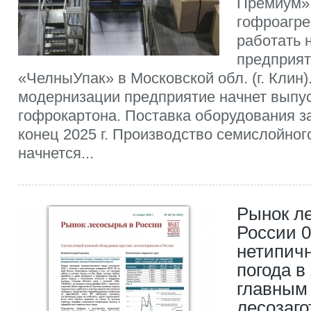
Премиум»
гофроагре
работать 
предприят
«ЧелныУпак» в Московской обл. (г. Клин)
модернизации предприятие начнет выпу
гофрокартона. Поставка оборудования з
конец 2025 г. Производство семислойног
начнется...
Рынок л
России 0
нетипич
погода в
главным
лесозаг