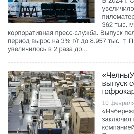
В 2024 г.
увеличило
пиломатер
362 тыс. м
корпоративная пресс-служба. Выпуск пел
период вырос на 3% г/г до 8.957 тыс. т.
увеличилось в 2 раза до...
«ЧелныУ
выпуск 
гофрока
10 феврал
«Набереж
заключил 
компание