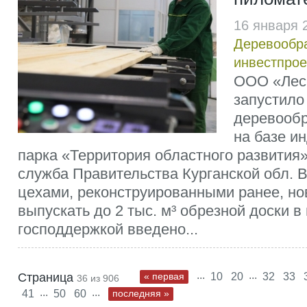
16 января 
Деревообр
инвестпрое
ООО «Лес
запустило
деревооб
на базе и
парка «Территория областного развития»
служба Правительства Курганской обл. 
цехами, реконструированными ранее, но
выпускать до 2 тыс. м³ обрезной доски в
господдержкой введено...
...
...
Страница
« первая
10
20
32
33
36 из 906
...
...
41
50
60
последняя »