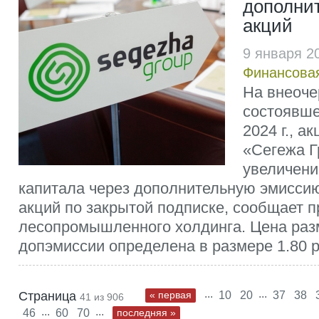
дополни
акций
9 января 2
Финансовая
На внеоче
состоявше
2024 г., 
«Сегежа Г
увеличени
капитала через дополнительную эмисси
акций по закрытой подписке, сообщает 
лесопромышленного холдинга. Цена раз
допэмиссии определена в размере 1.80 ру
...
...
Страница
« первая
10
20
37
38
41 из 906
...
...
46
60
70
последняя »