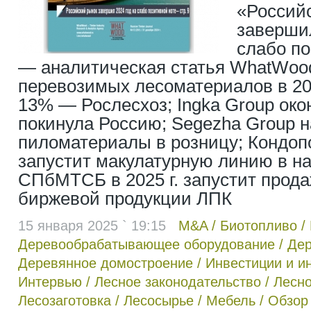
«Россий
завершил
слабо по
— аналитическая статья WhatWoo
перевозимых лесоматериалов в 202
13% — Рослесхоз; Ingka Group око
покинула Россию; Segezha Group н
пиломатериалы в розницу; Кондо
запустит макулатурную линию в нач
СПбМТСБ в 2025 г. запустит прода
биржевой продукции ЛПК
15 января 2025 ` 19:15
M&A
/
Биотопливо
/
Деревообрабатывающее оборудование
/
Дер
Деревянное домостроение
/
Инвестиции и и
Интервью
/
Лесное законодательство
/
Лесно
Лесозаготовка
/
Лесосырье
/
Мебель
/
Обзор