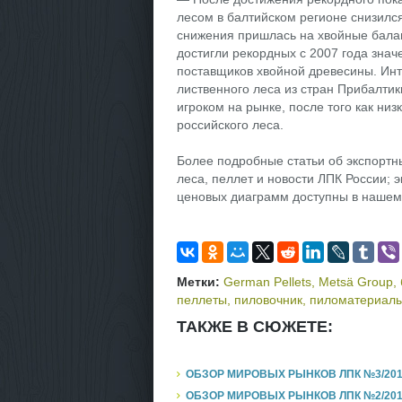
лесом в балтийском регионе снизился
снижения пришлась на хвойные балан
достигли рекордных с 2007 года знач
поставщиков хвойной древесины. Инте
лиственного леса из стран Прибалтик
игроком на рынке, после того как ни
российского леса.
Более подробные статьи об экспортн
леса, пеллет и новости ЛПК России; 
ценовых диаграмм доступны в нашем
Метки:
German Pellets
,
Metsä Group
,
пеллеты
,
пиловочник
,
пиломатериал
ТАКЖЕ В СЮЖЕТЕ:
ОБЗОР МИРОВЫХ РЫНКОВ ЛПК №3/201
ОБЗОР МИРОВЫХ РЫНКОВ ЛПК №2/201