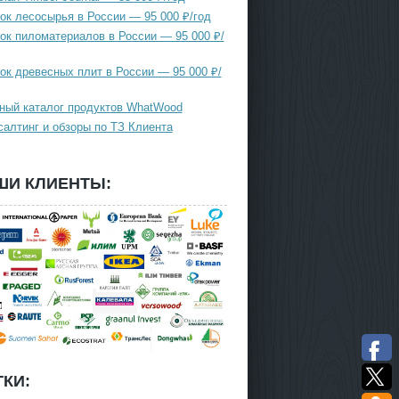
ок лесосырья в России — 95 000 ₽/год
ок пиломатериалов в России — 95 000 ₽/
ок древесных плит в России — 95 000 ₽/
ный каталог продуктов WhatWood
салтинг и обзоры по ТЗ Клиента
ШИ КЛИЕНТЫ:
КИ: