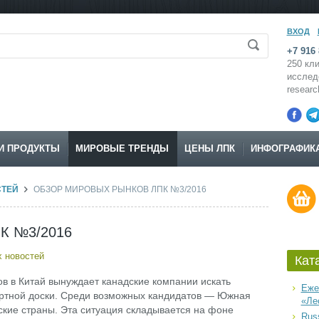
ВХОД
+7 916 
250 кли
исслед
resear
И ПРОДУКТЫ
МИРОВЫЕ ТРЕНДЫ
ЦЕНЫ ЛПК
ИНФОГРАФИК
СТЕЙ
ОБЗОР МИРОВЫХ РЫНКОВ ЛПК №3/2016
ПК №3/2016
 новостей
Кат
 в Китай вынуждает канадские компании искать
Еже
ортной доски. Среди возможных кандидатов — Южная
«Ле
ские страны. Эта ситуация складывается на фоне
Russ