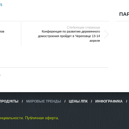
5
ПА
Следующая страница
лов
Конференция по развитию деревянного
домостроения пройдет в Череповце 13-14
апреля
.
ПРОДУКТЫ
/
МИРОВЫЕ ТРЕНДЫ
/
ЦЕНЫ ЛПК
/
ИНФОГРАФИКА
енциальности
.
Публичная оферта
.