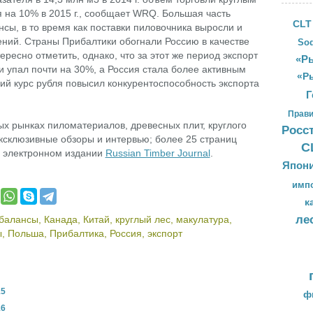
 на 10% в 2015 г., сообщает WRQ. Большая часть
CLT
сы, в то время как поставки пиловочника выросли и
ений. Страны Прибалтики обогнали Россию в качестве
Sod
ресно отметить, однако, что за этот же период экспорт
«Ры
и упал почти на 30%, а Россия стала более активным
«Р
зкий курс рубля повысил конкурентоспособность экспорта
Г
Прави
ых рынках пиломатериалов, древесных плит, круглого
Росс
эксклюзивные обзоры и интервью; более 25 страниц
С
 электронном издании
Russian Timber Journal
.
Япон
имп
к
ле
балансы
,
Канада
,
Китай
,
круглый лес
,
макулатура
,
ы
,
Польша
,
Прибалтика
,
Россия
,
экспорт
5
ф
6