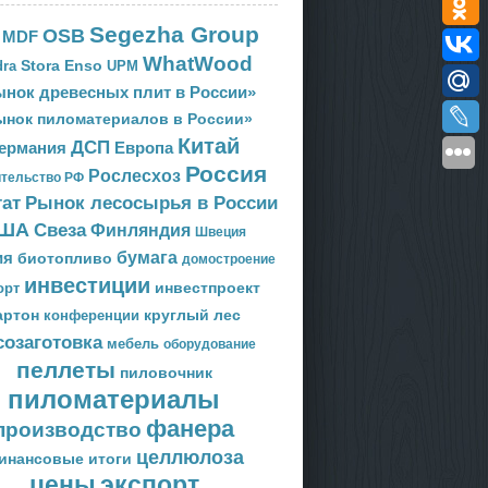
Segezha Group
OSB
MDF
WhatWood
Stora Enso
ra
UPM
нок древесных плит в России»
ынок пиломатериалов в России»
Китай
ДСП
Европа
ермания
Россия
Рослесхоз
тельство РФ
тат
Рынок лесосырья в России
ША
Свеза
Финляндия
Швеция
ия
бумага
биотопливо
домостроение
инвестиции
орт
инвестпроект
артон
круглый лес
конференции
созаготовка
мебель
оборудование
пеллеты
пиловочник
пиломатериалы
фанера
производство
целлюлоза
инансовые итоги
цены
экспорт