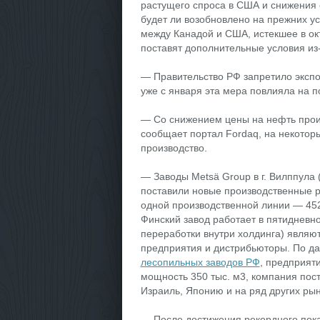
растущего спроса в США и снижения 
будет ли возобновлено на прежних у
между Канадой и США, истекшее в ок
поставят дополнительные условия из-
— Правительство РФ запретило экспор
уже с января эта мера повлияла на 
— Со снижением цены на нефть произ
сообщает портал Fordaq, на некоторы
производство.
— Заводы Metsä Group в г. Вилппула
поставили новые производственные ре
одной производственной линии — 452,
Финский завод работает в пятиднев
переработки внутри холдинга) являю
предприятия и дистрибьюторы. По д
лесопильных заводов РФ
, предприят
мощность 350 тыс. м3, компания по
Израиль, Японию и на ряд других рын
— После достижения рекордного показ