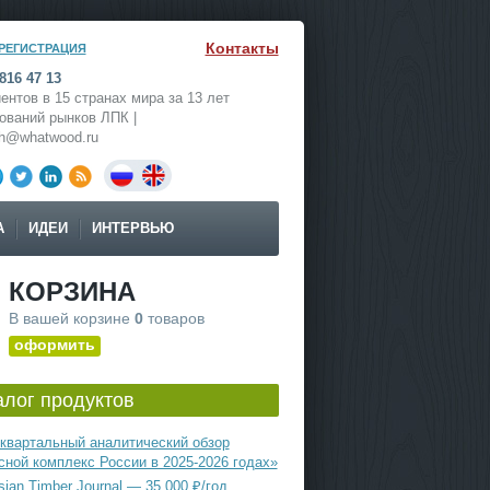
Контакты
РЕГИСТРАЦИЯ
816 47 13
ентов в 15 странах мира за 13 лет
ований рынков ЛПК |
ch@whatwood.ru
А
ИДЕИ
ИНТЕРВЬЮ
КОРЗИНА
В вашей корзине
0
товаров
оформить
алог продуктов
квартальный аналитический обзор
сной комплекс России в 2025-2026 годах»
ian Timber Journal — 35 000 ₽/год