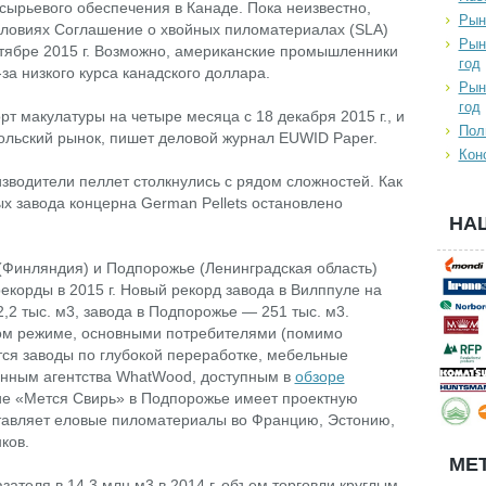
сырьевого обеспечения в Канаде. Пока неизвестно,
Рын
словиях Соглашение о хвойных пиломатериалах (SLA)
Рын
тябре 2015 г. Возможно, американские промышленники
год
за низкого курса канадского доллара.
Рын
год
т макулатуры на четыре месяца с 18 декабря 2015 г., и
Пол
польский рынок, пишет деловой журнал EUWID Paper.
Кон
водители пеллет столкнулись с рядом сложностей. Как
х завода концерна German Pellets остановлено
НА
 (Финляндия) и Подпорожье (Ленинградская область)
корды в 2015 г. Новый рекорд завода в Вилппуле на
2 тыс. м3, завода в Подпорожье — 251 тыс. м3.
ном режиме, основными потребителями (помимо
тся заводы по глубокой переработке, мебельные
анным агентства WhatWood, доступным в
обзоре
ие «Мется Свирь» в Подпорожье имеет проектную
ставляет еловые пиломатериалы во Францию, Эстонию,
ков.
МЕТ
ателя в 14,3 млн м3 в 2014 г. объем торговли круглым