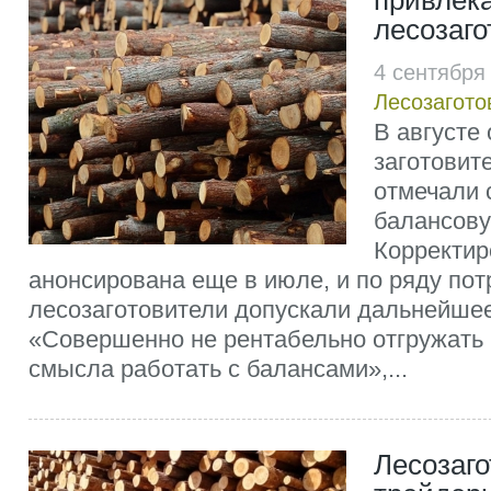
привлек
лесозаго
4 сентября
Лесозагото
В августе
заготовит
отмечали 
балансову
Корректир
анонсирована еще в июле, и по ряду по
лесозаготовители допускали дальнейше
«Совершенно не рентабельно отгружать 
смысла работать с балансами»,...
Лесозаго