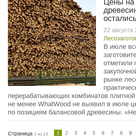
Цены на
древеси
остались
22 августа
Лесозагото
В июле в
заготовит
отметили
закупочно
рынке лес
практичес
перерабатывающих комбинатов плитной 
не менее WhatWood не выявил в июле ц
по позициям балансовой древесины. «Не
Страница
1
2
3
4
5
6
7
8
9
1 из 13