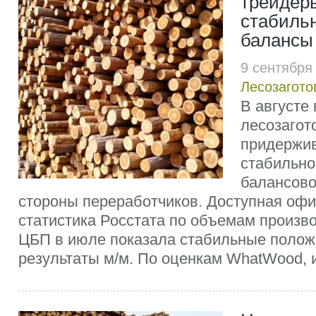
трейдер
стабиль
балансы
9 сентября
Лесозагото
В августе
лесозагот
придержив
стабильно
балансово
стороны переработчиков. Доступная оф
статистика Росстата по объемам произв
ЦБП в июле показала стабильные поло
результаты м/м. По оценкам WhatWood, и